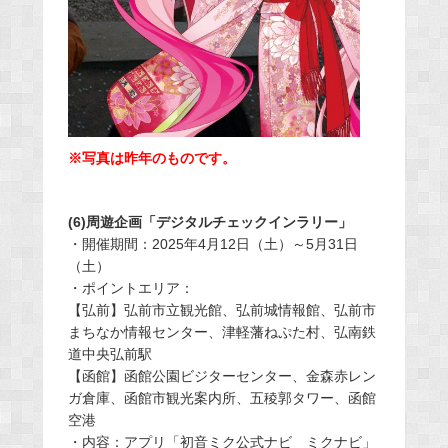
※写真は昨年のものです。
(6)周遊企画「デジタルチェックインラリー」
・開催期間：2025年4月12日（土）～5月31日
（土）
・ポイントエリア：
【弘前】弘前市立観光館、弘前城情報館、弘前市
まちなか情報センター、津軽藩ねぷた村、弘南鉄
道中央弘前駅
【函館】函館公園ビジターセンター、金森赤レン
ガ倉庫、函館市観光案内所、五稜郭タワー、函館
空港
・内容：アプリ「初音ミク公式ナビ ミクナビ」