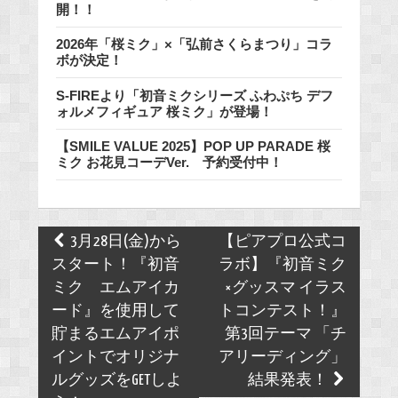
開！！
2026年「桜ミク」×「弘前さくらまつり」コラ
ボが決定！
S-FIREより「初音ミクシリーズ ふわぷち デフ
ォルメフィギュア 桜ミク」が登場！
【SMILE VALUE 2025】POP UP PARADE 桜
ミク お花見コーデVer. 予約受付中！
Post
3月28日(金)から
【ピアプロ公式コ
navigation
スタート！『初音
ラボ】『初音ミク
ミク エムアイカ
×グッスマ イラス
ード』を使用して
トコンテスト！』
貯まるエムアイポ
第3回テーマ 「チ
イントでオリジナ
アリーディング」
ルグッズをGETしよ
結果発表！