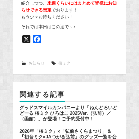
紹介しつつ、
来週くらいにはまとめて皆様にお知
らせできる想定
でおります！
もう少々お待ちください！
それでは本日はこの辺で～♪
X
F
a
c
e
お知らせ
桜ミク
b
o
o
関連する記事
k
グッドスマイルカンパニーより「ねんどろいど
どーる 桜ミク ひろはこ 2025Ver.（弘前）／
（函館）」が登場！ご予約受付中！
2026年「桜ミク」×「弘前さくらまつり」＆
「初音ミク×JAつがる弘前」のグッズ一覧を公