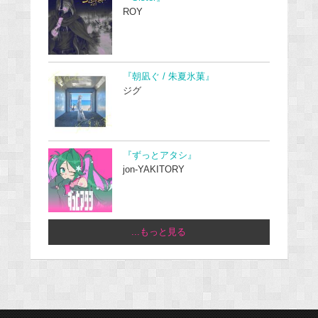
ROY
『朝凪ぐ / 朱夏氷菓』
ジグ
『ずっとアタシ』
jon-YAKITORY
...もっと見る