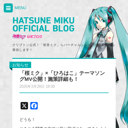
MENU
クリプトン公式！「初音ミク」らバーチャルシンガーの最新情報を
発信します！
お知らせ
「桜ミク」×「ひろはこ」テーマソン
グMV公開！施策詳細も！
2025年3月28日 18:00
X
F
a
どうも！
c
e