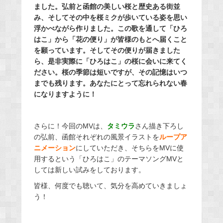
ました。弘前と函館の美しい桜と歴史ある街並
み、そしてその中を桜ミクが歩いている姿を思い
浮かべながら作りました。この歌を通して「ひろ
はこ」から「花の便り」が皆様のもとへ届くこと
を願っています。そしてその便りが届きました
ら、是非実際に「ひろはこ」の桜に会いに来てく
ださい。桜の季節は短いですが、その記憶はいつ
までも残ります。あなたにとって忘れられない春
になりますように！
さらに！今回のMVは、
タミウラ
さん描き下ろし
の弘前、函館それぞれの風景イラストを
ループア
ニメーション
にしていただき、そちらをMVに使
用するという「ひろはこ」のテーマソングMVと
しては新しい試みをしております。
皆様、何度でも聴いて、気分を高めていきましょ
う！