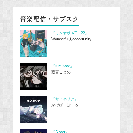
音楽配信・サブスク
『ワンオポ VOL.22』
Wonderful★opportunity!
『ruminate』
藍宮ことの
『サイネリア』
かげぴーぼーる
『Sister』