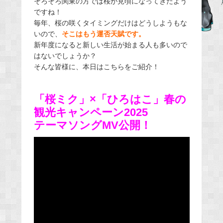
そろそろ関東の方では桜が見頃になってきたよう
ですね！
b
毎年、桜の咲くタイミングだけはどうしようもな
o
いので、
そこはもう運否天賦です。
o
新年度になると新しい生活が始まる人も多いので
k
はないでしょうか？
そんな皆様に、本日はこちらをご紹介！
「桜ミク」×「ひろはこ」春の
観光キャンペーン2025
テーマソングMV公開！