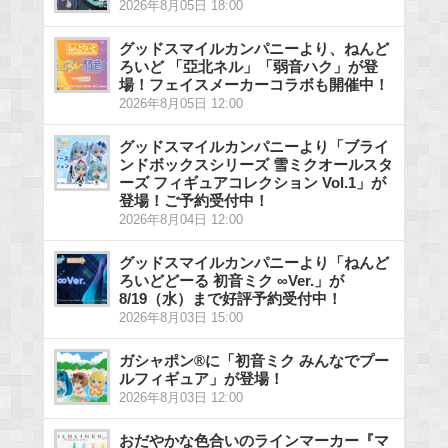
2026年8月05日 18:00
グッドスマイルカンパニーより、ねんど
ろいど 「亞北ネル」「弱音ハク」が登
場！フェイスメーカーコラボも開催中！
2026年8月05日 12:00
グッドスマイルカンパニーより「ブライ
ンドボックスシリーズ 雪ミクオールスタ
ーズ フィギュアコレクション Vol.1」が
登場！ご予約受付中！
2026年8月04日 12:00
グッドスマイルカンパニーより「ねんど
ろいどどーる 初音ミク ∞Ver.」が
8/19（水）まで好評予約受付中！
2026年8月03日 15:00
ガシャポン®に「初音ミク みんなでプー
ルフィギュア」が登場！
2026年8月03日 12:00
おだやかな色合いのラインマーカー『マ