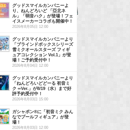
グッドスマイルカンパニーよ
り、ねんどろいど 「亞北ネ
ル」「弱音ハク」が登場！フェ
イスメーカーコラボも開催中！
2026年8月05日 12:00
グッドスマイルカンパニーより
「ブラインドボックスシリーズ
雪ミクオールスターズ フィギ
ュアコレクション Vol.1」が登
場！ご予約受付中！
2026年8月04日 12:00
グッドスマイルカンパニーより
「ねんどろいどどーる 初音ミ
ク ∞Ver.」が8/19（水）まで好
評予約受付中！
2026年8月03日 15:00
ガシャポン®に「初音ミク みん
なでプールフィギュア」が登
場！
2026年8月03日 12:00