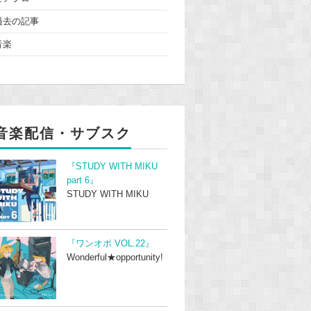
過去の記事
音楽
音楽配信・サブスク
『STUDY WITH MIKU
part 6』
STUDY WITH MIKU
『ワンオポ VOL.22』
Wonderful★opportunity!