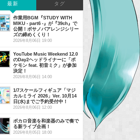
最新
タグ
作業用BGM『STUDY WITH
MIKU - part6 -』が『39ch』で
公開！ボサノバアレンジシリー
ズの締めくくり！
2026年8月06日 19:00
YouTube Music Weekend 12.0
のDay2ヘッドライナーに「ポ
ケモン feat. 初音ミク」が参加
決定！
2026年8月06日 14:00
1/7スケールフィギュア「マジ
カルミライ 2026」Ver. 10月14
日(水)までご予約受付中！
2026年8月06日 12:00
ボカロ音楽を和楽器のみで奏で
る新ライブ企画！
2026年8月05日 18:00