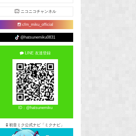
ニコニコチャンネル
cfm_miku_official
@hatsunemiku0831
LINE 友達登録
ID：@hatsunemiku
初音ミク公式ナビ「ミクナビ」