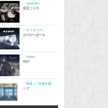
『ruminate』
藍宮ことの
『サイネリア』
かげぴーぼーる
『Sister』
ROY
『朝凪ぐ / 朱夏氷菓』
ジグ