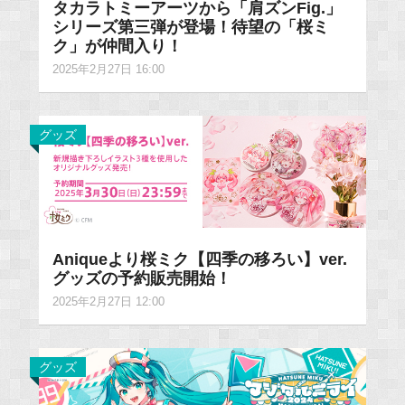
タカラトミーアーツから「肩ズンFig.」
シリーズ第三弾が登場！待望の「桜ミ
ク」が仲間入り！
2025年2月27日 16:00
グッズ
Aniqueより桜ミク【四季の移ろい】ver.
グッズの予約販売開始！
2025年2月27日 12:00
グッズ