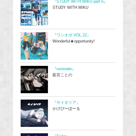
『STUDY WITH MIKU part 6』
STUDY WITH MIKU
『ワンオポ VOL.22』
Wonderful★opportunity!
『ruminate』
藍宮ことの
『サイネリア』
かげぴーぼーる