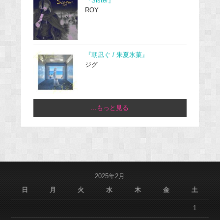
『Sister』
ROY
『朝凪ぐ / 朱夏氷菓』
ジグ
...もっと見る
2025年2月
日
月
火
水
木
金
土
1