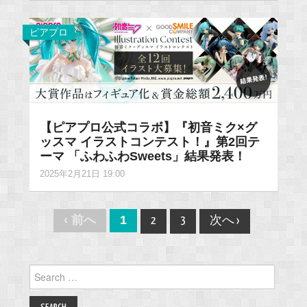
ピアプロ
【ピアプロ公式コラボ】『初音ミク×グ
ッスマ イラストコンテスト！』第2回テ
ーマ 「ふわふわSweets」結果発表！
2025年2月21日 19:00
Post
‹ 前へ
1
2
3
次へ ›
navigation
Search
for: