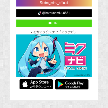
cfm_miku_official
@hatsunemiku0831
LINE
初音ミク公式ナビ「ミクナビ」