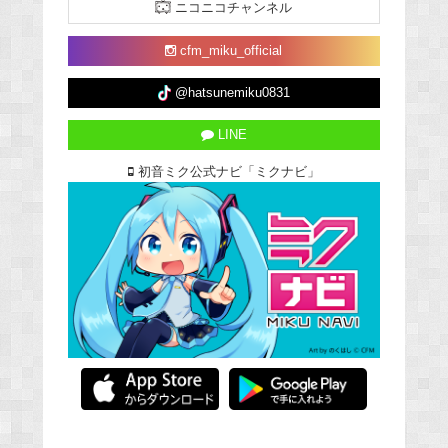
ニコニコチャンネル
cfm_miku_official
@hatsunemiku0831
LINE
初音ミク公式ナビ「ミクナビ」