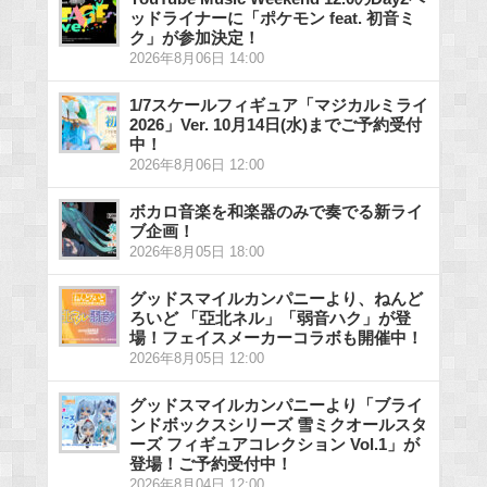
ッドライナーに「ポケモン feat. 初音ミ
ク」が参加決定！
2026年8月06日 14:00
1/7スケールフィギュア「マジカルミライ
2026」Ver. 10月14日(水)までご予約受付
中！
2026年8月06日 12:00
ボカロ音楽を和楽器のみで奏でる新ライ
ブ企画！
2026年8月05日 18:00
グッドスマイルカンパニーより、ねんど
ろいど 「亞北ネル」「弱音ハク」が登
場！フェイスメーカーコラボも開催中！
2026年8月05日 12:00
グッドスマイルカンパニーより「ブライ
ンドボックスシリーズ 雪ミクオールスタ
ーズ フィギュアコレクション Vol.1」が
登場！ご予約受付中！
2026年8月04日 12:00