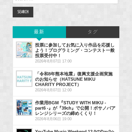
for:
最新
タグ
投票に参加してお気に入り作品を応援し
よう！プログラミング・コンテスト一般
投票受付中！
2026年8月07日 17:00
「令和8年熊本地震」復興支援企画実施
のお知らせ（HATSUNE MIKU
CHARITY PROJECT）
2026年8月07日 12:00
作業用BGM『STUDY WITH MIKU -
part6 -』が『39ch』で公開！ボサノバア
レンジシリーズの締めくくり！
2026年8月06日 19:00
YouTube Music Weekend 12.0のDay2ヘ