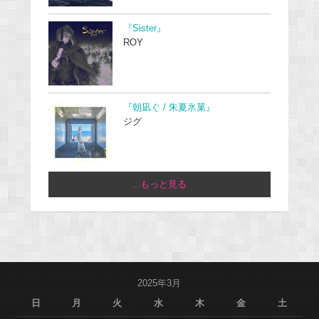
『Sister』
ROY
『朝凪ぐ / 朱夏氷菓』
ジグ
...もっと見る
2025年3月
日
月
火
水
木
金
土