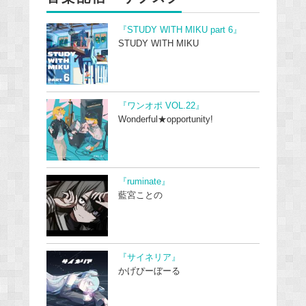
『STUDY WITH MIKU part 6』
STUDY WITH MIKU
『ワンオポ VOL.22』
Wonderful★opportunity!
『ruminate』
藍宮ことの
『サイネリア』
かげぴーぼーる