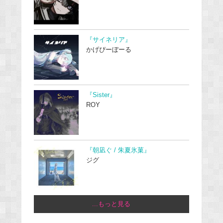
『サイネリア』
かげぴーぼーる
『Sister』
ROY
『朝凪ぐ / 朱夏氷菓』
ジグ
...もっと見る