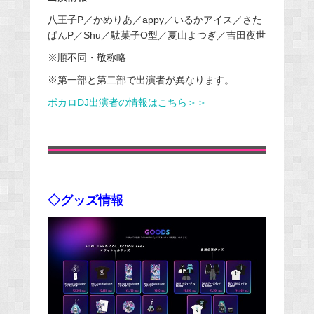
八王子P／かめりあ／appy／いるかアイス／さた
ぱんP／Shu／駄菓子O型／夏山よつぎ／吉田夜世
※順不同・敬称略
※第一部と第二部で出演者が異なります。
ボカロDJ出演者の情報はこちら＞＞
◇グッズ情報