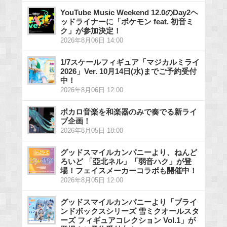
YouTube Music Weekend 12.0のDay2ヘ
ッドライナーに「ポケモン feat. 初音ミ
ク」が参加決定！
2026年8月06日 14:00
1/7スケールフィギュア「マジカルミライ
2026」Ver. 10月14日(水)までご予約受付
中！
2026年8月06日 12:00
ボカロ音楽を和楽器のみで奏でる新ライ
ブ企画！
2026年8月05日 18:00
グッドスマイルカンパニーより、ねんど
ろいど 「亞北ネル」「弱音ハク」が登
場！フェイスメーカーコラボも開催中！
2026年8月05日 12:00
グッドスマイルカンパニーより「ブライ
ンドボックスシリーズ 雪ミクオールスタ
ーズ フィギュアコレクション Vol.1」が