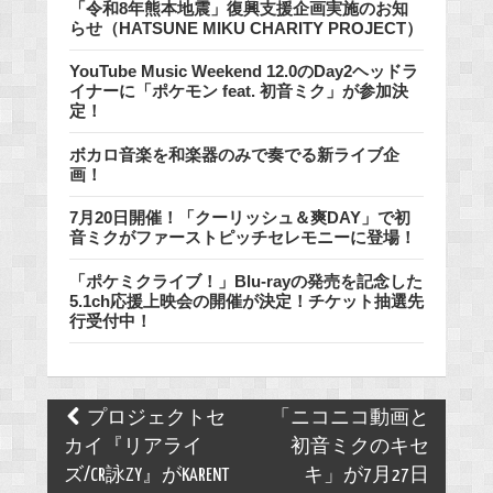
「令和8年熊本地震」復興支援企画実施のお知
らせ（HATSUNE MIKU CHARITY PROJECT）
YouTube Music Weekend 12.0のDay2ヘッドラ
イナーに「ポケモン feat. 初音ミク」が参加決
定！
ボカロ音楽を和楽器のみで奏でる新ライブ企
画！
7月20日開催！「クーリッシュ＆爽DAY」で初
音ミクがファーストピッチセレモニーに登場！
「ポケミクライブ！」Blu-rayの発売を記念した
5.1ch応援上映会の開催が決定！チケット抽選先
行受付中！
Post
プロジェクトセ
「ニコニコ動画と
navigation
カイ『リアライ
初音ミクのキセ
ズ/CR詠ZY』がKARENT
キ」が7月27日