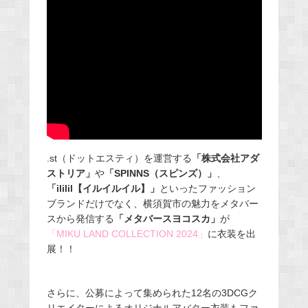
.st（ドットエスティ）を運営する
「株式会社アダ
ストリア」
や
「SPINNS（スピンズ）」
、
「ililil【イルイルイル】」
といったファッション
ブランドだけでなく、横須賀市の魅力をメタバー
スから発信する
「メタバースヨコスカ」
が
「MIKU LAND COLLECTION 2024」
に衣装を出
展！！
さらに、公募によって集められた12名の3DCGク