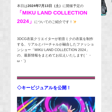
e
本日は
2024年7月13日（土）
に開催予定の
b
「MIKU LAND COLLECTION
o
2024」
についてのご紹介です！
o
k
3DCG衣装クリエイターが初音ミクの衣装を制作
する、リアルとバーチャルが融合したファッショ
ンショー「MIKU LAND COLLECTION 2024」
の、最新情報をまとめてお伝えいたします(｀・
ω・´)ゞ
◇キービジュアルを公開！