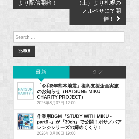
より配信開始！
（土）より札幌の
ノルベサにて開
催！
Search
for:
最新
タグ
「令和8年熊本地震」復興支援企画実施
のお知らせ（HATSUNE MIKU
CHARITY PROJECT）
2026年8月07日 12:00
作業用BGM『STUDY WITH MIKU -
part6 -』が『39ch』で公開！ボサノバア
レンジシリーズの締めくくり！
2026年8月06日 19:00