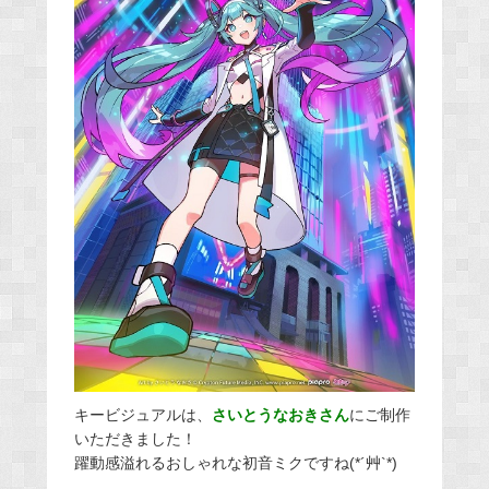
キービジュアルは、
さいとうな
おきさん
にご制作
いただきました！
躍動感溢れるおしゃれな初音ミクですね(*´艸`*)