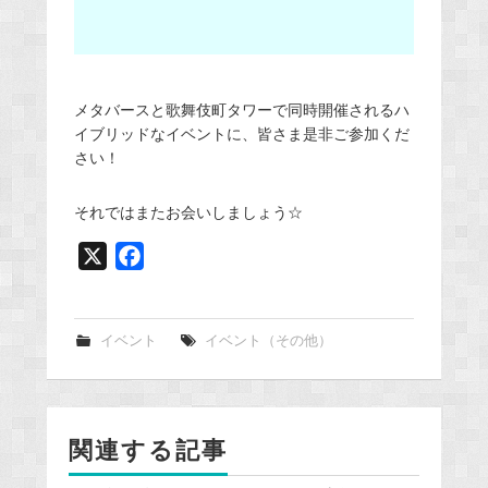
メタバースと歌舞伎町タワーで同時開催されるハ
イブリッドなイベントに、皆さま是非ご参加くだ
さい！
それではまたお会いしましょう☆
X
F
a
c
e
イベント
イベント（その他）
b
o
o
関連する記事
k