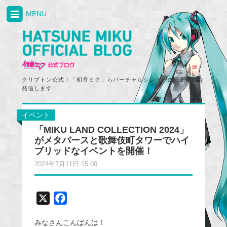
MENU
クリプトン公式！「初音ミク」らバーチャルシンガーの最新情報を
発信します！
イベント
「MIKU LAND COLLECTION 2024」
がメタバースと歌舞伎町タワーでハイ
ブリッドなイベントを開催！
2024年7月11日 15:00
X
F
a
みなさんこんばんは！
c