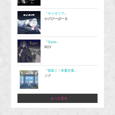
『サイネリア』
かげぴーぼーる
『Sister』
ROY
『朝凪ぐ / 朱夏氷菓』
ジグ
...もっと見る