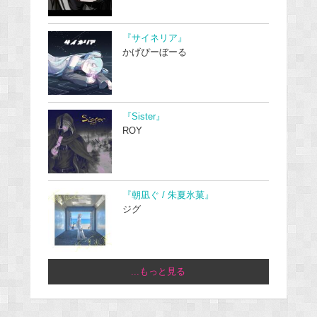
『サイネリア』
かげぴーぼーる
『Sister』
ROY
『朝凪ぐ / 朱夏氷菓』
ジグ
...もっと見る