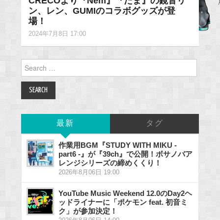
CRECOより『Nem』『たま』の鏡音リ
ン、レン、GUMIのコラボグッズが登
場！
2024年7月8日 17:00
Search
for:
最新
タグ
作業用BGM『STUDY WITH MIKU -
part6 -』が『39ch』で公開！ボサノバア
レンジシリーズの締めくくり！
2026年8月06日 19:00
YouTube Music Weekend 12.0のDay2ヘ
ッドライナーに「ポケモン feat. 初音ミ
ク」が参加決定！