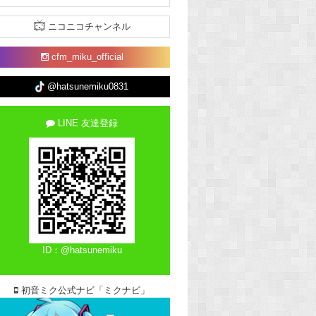
ニコニコチャンネル
cfm_miku_official
@hatsunemiku0831
LINE 友達登録
ID：@hatsunemiku
初音ミク公式ナビ「ミクナビ」