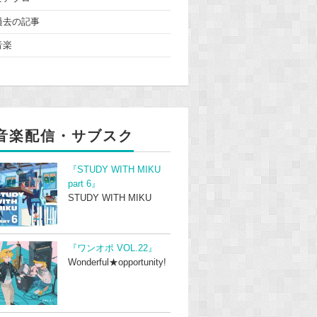
過去の記事
音楽
音楽配信・サブスク
『STUDY WITH MIKU
part 6』
STUDY WITH MIKU
『ワンオポ VOL.22』
Wonderful★opportunity!