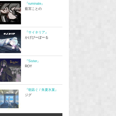
『ruminate』
藍宮ことの
『サイネリア』
かげぴーぼーる
『Sister』
ROY
『朝凪ぐ / 朱夏氷菓』
ジグ