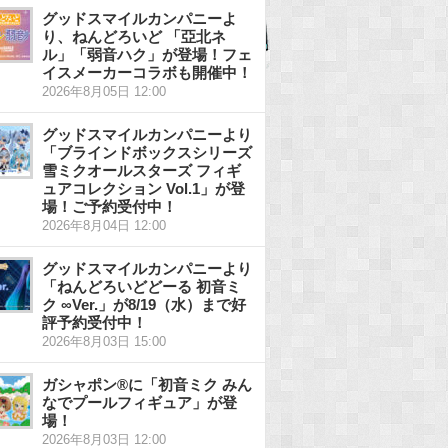
グッドスマイルカンパニーよ
り、ねんどろいど 「亞北ネ
ル」「弱音ハク」が登場！フェ
イスメーカーコラボも開催中！
2026年8月05日 12:00
グッドスマイルカンパニーより
「ブラインドボックスシリーズ
雪ミクオールスターズ フィギ
ュアコレクション Vol.1」が登
場！ご予約受付中！
2026年8月04日 12:00
グッドスマイルカンパニーより
「ねんどろいどどーる 初音ミ
ク ∞Ver.」が8/19（水）まで好
評予約受付中！
2026年8月03日 15:00
ガシャポン®に「初音ミク みん
なでプールフィギュア」が登
場！
2026年8月03日 12:00