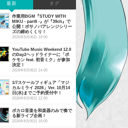
最新
タグ
作業用BGM『STUDY WITH
MIKU - part6 -』が『39ch』で
公開！ボサノバアレンジシリー
ズの締めくくり！
2026年8月06日 19:00
YouTube Music Weekend 12.0
のDay2ヘッドライナーに「ポ
ケモン feat. 初音ミク」が参加
決定！
2026年8月06日 14:00
1/7スケールフィギュア「マジ
カルミライ 2026」Ver. 10月14
日(水)までご予約受付中！
2026年8月06日 12:00
ボカロ音楽を和楽器のみで奏で
る新ライブ企画！
2026年8月05日 18:00