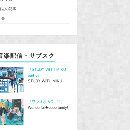
過去の記事
音楽
音楽配信・サブスク
『STUDY WITH MIKU
part 6』
STUDY WITH MIKU
『ワンオポ VOL.22』
Wonderful★opportunity!