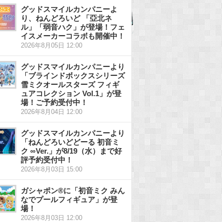
グッドスマイルカンパニーよ
り、ねんどろいど 「亞北ネ
ル」「弱音ハク」が登場！フェ
イスメーカーコラボも開催中！
2026年8月05日 12:00
グッドスマイルカンパニーより
「ブラインドボックスシリーズ
雪ミクオールスターズ フィギ
ュアコレクション Vol.1」が登
場！ご予約受付中！
2026年8月04日 12:00
グッドスマイルカンパニーより
「ねんどろいどどーる 初音ミ
ク ∞Ver.」が8/19（水）まで好
評予約受付中！
2026年8月03日 15:00
ガシャポン®に「初音ミク みん
なでプールフィギュア」が登
場！
2026年8月03日 12:00