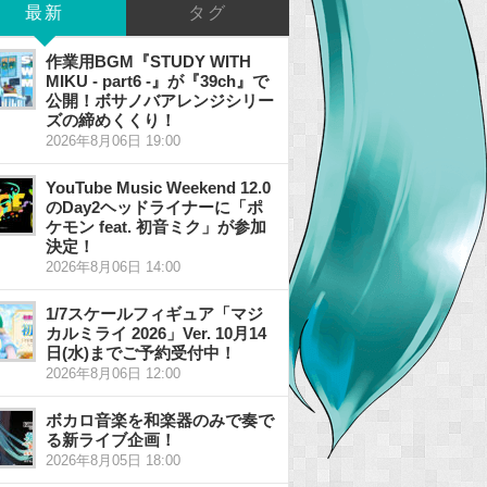
最新
タグ
作業用BGM『STUDY WITH
MIKU - part6 -』が『39ch』で
公開！ボサノバアレンジシリー
ズの締めくくり！
2026年8月06日 19:00
YouTube Music Weekend 12.0
のDay2ヘッドライナーに「ポ
ケモン feat. 初音ミク」が参加
決定！
2026年8月06日 14:00
1/7スケールフィギュア「マジ
カルミライ 2026」Ver. 10月14
日(水)までご予約受付中！
2026年8月06日 12:00
ボカロ音楽を和楽器のみで奏で
る新ライブ企画！
2026年8月05日 18:00