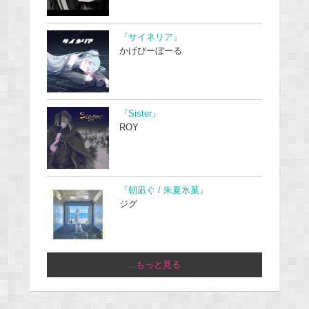
『サイネリア』
かげぴーぼーる
『Sister』
ROY
『朝凪ぐ / 朱夏氷菓』
ジグ
...もっと見る