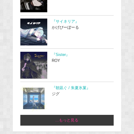
『サイネリア』
かげぴーぼーる
『Sister』
ROY
『朝凪ぐ / 朱夏氷菓』
ジグ
...もっと見る