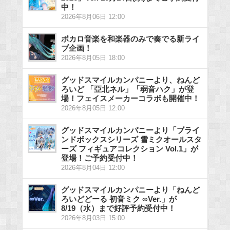
中！
2026年8月06日 12:00
ボカロ音楽を和楽器のみで奏でる新ライ
ブ企画！
2026年8月05日 18:00
グッドスマイルカンパニーより、ねんど
ろいど 「亞北ネル」「弱音ハク」が登
場！フェイスメーカーコラボも開催中！
2026年8月05日 12:00
グッドスマイルカンパニーより「ブライ
ンドボックスシリーズ 雪ミクオールスタ
ーズ フィギュアコレクション Vol.1」が
登場！ご予約受付中！
2026年8月04日 12:00
グッドスマイルカンパニーより「ねんど
ろいどどーる 初音ミク ∞Ver.」が
8/19（水）まで好評予約受付中！
2026年8月03日 15:00