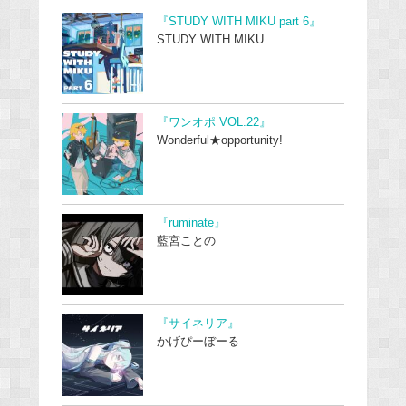
『STUDY WITH MIKU part 6』
STUDY WITH MIKU
『ワンオポ VOL.22』
Wonderful★opportunity!
『ruminate』
藍宮ことの
『サイネリア』
かげぴーぼーる