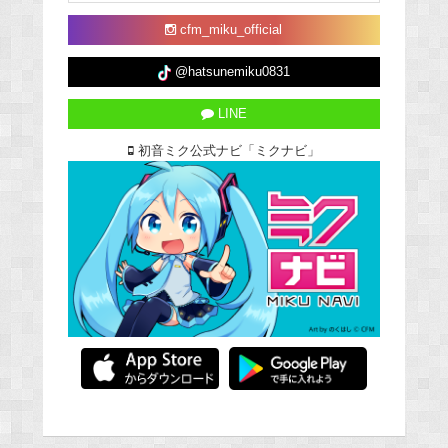
cfm_miku_official
@hatsunemiku0831
LINE
初音ミク公式ナビ「ミクナビ」