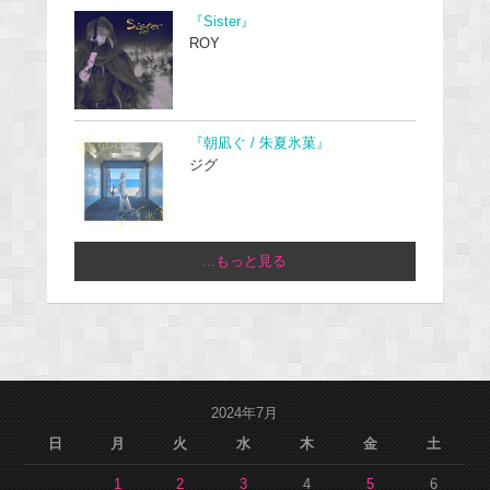
『Sister』
ROY
『朝凪ぐ / 朱夏氷菓』
ジグ
...もっと見る
2024年7月
日
月
火
水
木
金
土
1
2
3
4
5
6