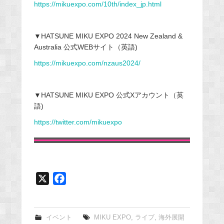
https://mikuexpo.com/10th/index_jp.html
▼HATSUNE MIKU EXPO 2024 New Zealand &
Australia 公式WEBサイト（英語)
https://mikuexpo.com/nzaus2024/
▼HATSUNE MIKU EXPO 公式Xアカウント（英
語)
https://twitter.com/mikuexpo
X
F
a
c
e
イベント
MIKU EXPO
,
ライブ
,
海外展開