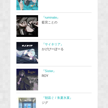
『ruminate』
藍宮ことの
『サイネリア』
かげぴーぼーる
『Sister』
ROY
『朝凪ぐ / 朱夏氷菓』
ジグ