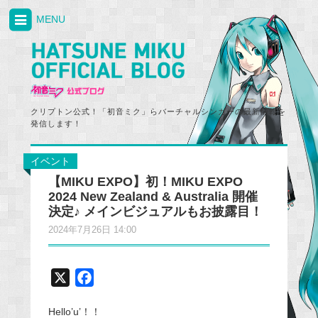
MENU
クリプトン公式！「初音ミク」らバーチャルシンガーの最新情報を
発信します！
イベント
【MIKU EXPO】初！MIKU EXPO
2024 New Zealand & Australia 開催
決定♪ メインビジュアルもお披露目！
2024年7月26日 14:00
X
F
a
Hello’u’！！
c