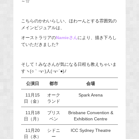
～☆
こちらのかわいらしい、ほわーんとする雰囲気の
メインビジュアルは、
オーストラリアの
Namieさん
により、描き下ろし
ていただきました?
そして！みなさんが気になる日程も教えちゃいま
すヽ(○｀･v･)人(･v･´●)ﾉ
公演日
都市
会場
11月15
オーク
Spark Arena
日（金）
ランド
11月18
ブリス
Brisbane Convention &
日（月）
ベン
Exhibition Centre
11月20
シドニ
ICC Sydney Theatre
日（水）
ー