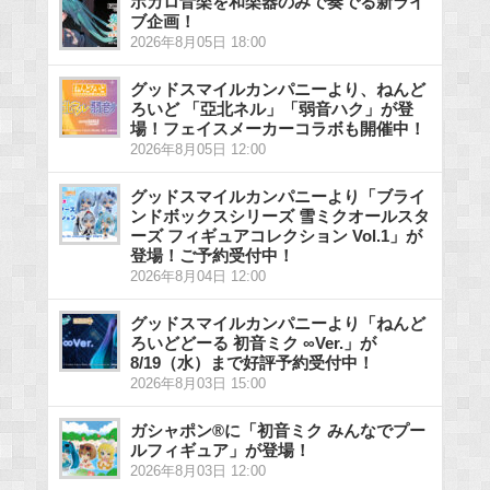
ボカロ音楽を和楽器のみで奏でる新ライ
ブ企画！
2026年8月05日 18:00
グッドスマイルカンパニーより、ねんど
ろいど 「亞北ネル」「弱音ハク」が登
場！フェイスメーカーコラボも開催中！
2026年8月05日 12:00
グッドスマイルカンパニーより「ブライ
ンドボックスシリーズ 雪ミクオールスタ
ーズ フィギュアコレクション Vol.1」が
登場！ご予約受付中！
2026年8月04日 12:00
グッドスマイルカンパニーより「ねんど
ろいどどーる 初音ミク ∞Ver.」が
8/19（水）まで好評予約受付中！
2026年8月03日 15:00
ガシャポン®に「初音ミク みんなでプー
ルフィギュア」が登場！
2026年8月03日 12:00