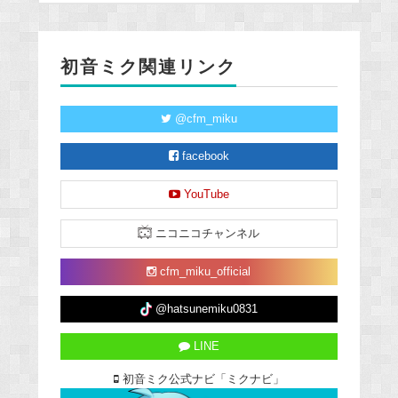
初音ミク関連リンク
@cfm_miku
facebook
YouTube
ニコニコチャンネル
cfm_miku_official
@hatsunemiku0831
LINE
初音ミク公式ナビ「ミクナビ」