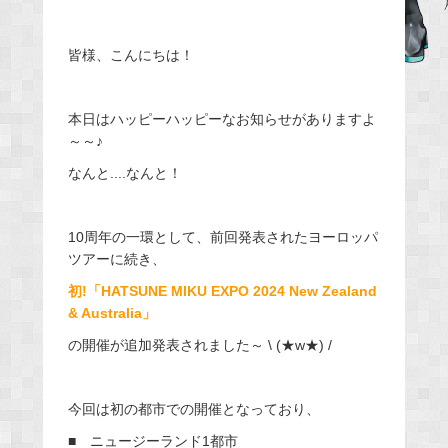
e
b
皆様、こんにちは！
o
o
本日はハッピーハッピーなお知らせがありますよ
k
～～♪
なんと....なんと！
10周年の一環として、前回発表されたヨーロッパ
ツアーに続き、
初!「HATSUNE MIKU EXPO 2024 New Zealand
& Australia」
の開催が追加発表されました～ \ (★w★) /
今回は初の都市での開催となっており、
■ ニュージーランド1都市