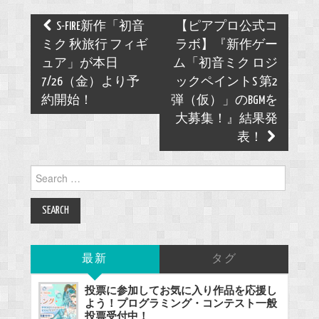
Post
S-FIRE新作「初音
【ピアプロ公式コ
navigation
ミク 秋旅行 フィギ
ラボ】『新作ゲー
ュア」が本日
ム「初音ミク ロジ
7/26（金）より予
ックペイントS 第2
約開始！
弾（仮）」のBGMを
大募集！』結果発
表！
Search
for:
最新
タグ
投票に参加してお気に入り作品を応援し
よう！プログラミング・コンテスト一般
投票受付中！