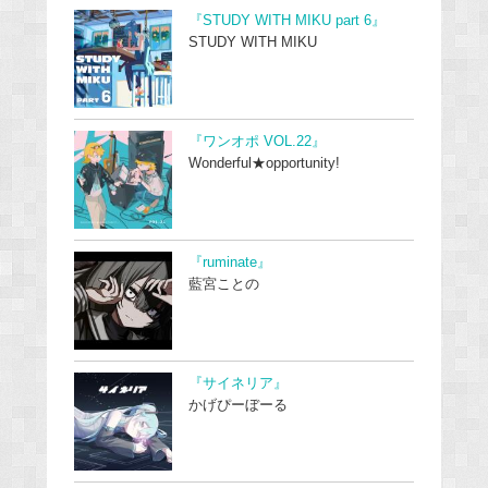
『STUDY WITH MIKU part 6』
STUDY WITH MIKU
『ワンオポ VOL.22』
Wonderful★opportunity!
『ruminate』
藍宮ことの
『サイネリア』
かげぴーぼーる