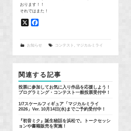
おります！！
それではまた！
X
F
a
c
e
お知らせ
コンテスト
,
マジカルミライ
b
o
o
関連する記事
k
投票に参加してお気に入り作品を応援しよう！
プログラミング・コンテスト一般投票受付中！
1/7スケールフィギュア「マジカルミライ
2026」Ver. 10月14日(水)までご予約受付中！
『初音ミク』誕生秘話を浜松で。トークセッシ
ョンや書籍販売を実施！