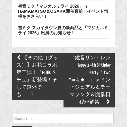
初音ミク「マジカルミライ 2026」in
HAMAMATSU＆OSAKA開催直前！イベント情
報をおさらい！
雪ミク スカイタウン夏の新商品と「マジカルミ
ライ 2026」出展のお知らせ！
Post
【その他（グッ
『鏡音リン・レン
navigation
ズ）】お花コラボ
Happy 14th Birthday
第三弾！『MEIKOペ
Party「Two
チュ』新登場！そ
You☆★」』メイン
して道外で
ビジュアル＆テー
も…！？
マソング＆開催日
程が解禁！
Search
for: