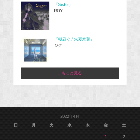
『Sister』
ROY
『朝凪ぐ / 朱夏氷菓』
ジグ
...もっと見る
2022年4月
日
月
火
水
木
金
土
1
2