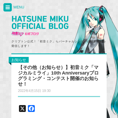
MENU
クリプトン公式！「初音ミク」らバーチャルシンガーの最新情報を
発信します！
お知らせ
【その他（お知らせ）】初音ミク「マ
ジカルミライ」10th Anniversaryプロ
グラミング・コンテスト開催のお知ら
せ！
2022年4月15日 19:30
X
F
a