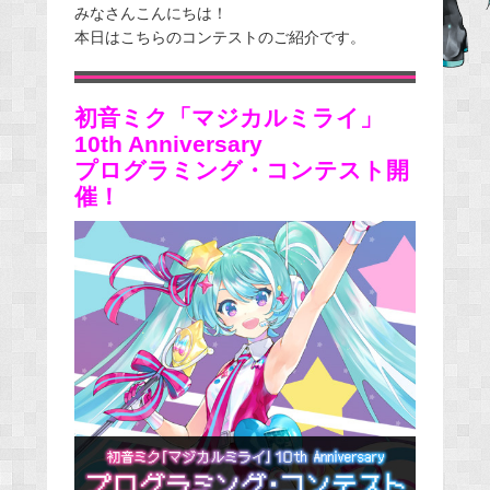
みなさんこんにちは！
c
本日はこちらのコンテストのご紹介です。
e
b
o
初音ミク「マジカルミライ」
o
10th Anniversary
k
プログラミング・コンテスト開
催！