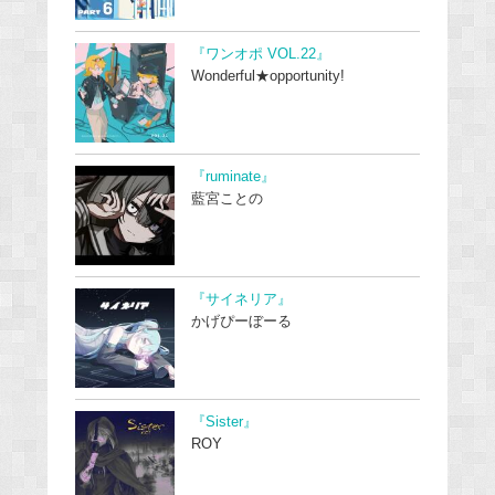
『ワンオポ VOL.22』
Wonderful★opportunity!
『ruminate』
藍宮ことの
『サイネリア』
かげぴーぼーる
『Sister』
ROY