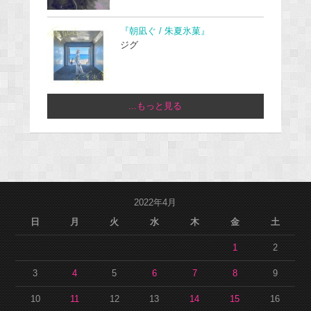
『朝凪ぐ / 朱夏氷菓』
ジグ
...もっと見る
2022年4月
日
月
火
水
木
金
土
1
2
3
4
5
6
7
8
9
10
11
12
13
14
15
16