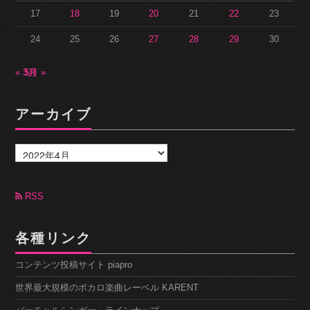
17
18
19
20
21
22
23
24
25
26
27
28
29
30
« 3月
5月 »
アーカイブ
ア
ー
カ
イ
ブ
RSS
各種リンク
コンテンツ投稿サイト piapro
世界最大規模のボカロ楽曲レーベル KARENT