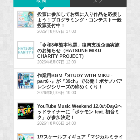
最新
タグ
投票に参加してお気に入り作品を応援し
よう！プログラミング・コンテスト一般
投票受付中！
2026年8月07日 17:00
「令和8年熊本地震」復興支援企画実施
のお知らせ（HATSUNE MIKU
CHARITY PROJECT）
2026年8月07日 12:00
作業用BGM『STUDY WITH MIKU -
part6 -』が『39ch』で公開！ボサノバア
レンジシリーズの締めくくり！
2026年8月06日 19:00
YouTube Music Weekend 12.0のDay2ヘ
ッドライナーに「ポケモン feat. 初音ミ
ク」が参加決定！
2026年8月06日 14:00
1/7スケールフィギュア「マジカルミライ