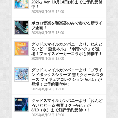
2026」Ver. 10月14日(水)までご予約受付
中！
2026年8月06日 12:00
ボカロ音楽を和楽器のみで奏でる新ライ
ブ企画！
2026年8月05日 18:00
グッドスマイルカンパニーより、ねんど
ろいど 「亞北ネル」「弱音ハク」が登
場！フェイスメーカーコラボも開催中！
2026年8月05日 12:00
グッドスマイルカンパニーより「ブライ
ンドボックスシリーズ 雪ミクオールスタ
ーズ フィギュアコレクション Vol.1」が
登場！ご予約受付中！
2026年8月04日 12:00
グッドスマイルカンパニーより「ねんど
ろいどどーる 初音ミク ∞Ver.」が
8/19（水）まで好評予約受付中！
2026年8月03日 15:00