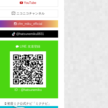
YouTube
ニコニコチャンネル
cfm_miku_official
@hatsunemiku0831
LINE 友達登録
ID：@hatsunemiku
初音ミク公式ナビ「ミクナビ」