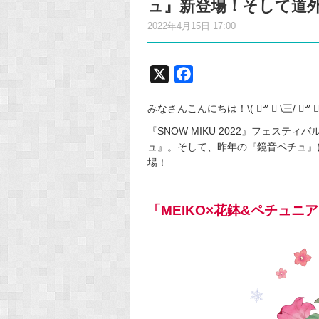
ュ』新登場！そして道
2022年4月15日 17:00
X
F
a
みなさんこんにちは！\( ॑꒳ ॑ \三/ ॑꒳ ॑
c
e
『SNOW MIKU 2022』フェス
ュ』。そして、昨年の『鏡音ペチュ』
b
場！
o
o
k
「MEIKO×花鉢&ペチュ