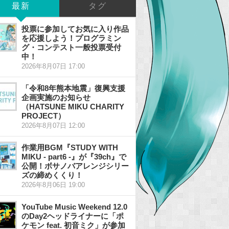
最新
タグ
投票に参加してお気に入り作品
を応援しよう！プログラミン
グ・コンテスト一般投票受付
中！
2026年8月07日 17:00
「令和8年熊本地震」復興支援
企画実施のお知らせ
（HATSUNE MIKU CHARITY
PROJECT）
2026年8月07日 12:00
作業用BGM『STUDY WITH
MIKU - part6 -』が『39ch』で
公開！ボサノバアレンジシリー
ズの締めくくり！
2026年8月06日 19:00
YouTube Music Weekend 12.0
のDay2ヘッドライナーに「ポ
ケモン feat. 初音ミク」が参加