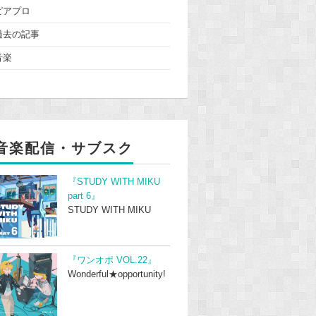
ピアプロ
過去の記事
音楽
音楽配信・サブスク
『STUDY WITH MIKU
part 6』
STUDY WITH MIKU
『ワンオポ VOL.22』
Wonderful★opportunity!