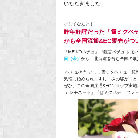
いただきました！
そしてなんと！
昨年好評だった「雪ミクペ
かも全国流通&EC販売がつ
『MEIKOペチュ』『鏡音ペチュ レ
日（金）
から、北海道を含む全国の取
"ペチュ担当"として雪ミクペチュ、
気軽に始められますし、株の姿が…と
ぜひ、この全国注通&ECショップ実施
ュ レモネード』『雪ミクペチュ ス