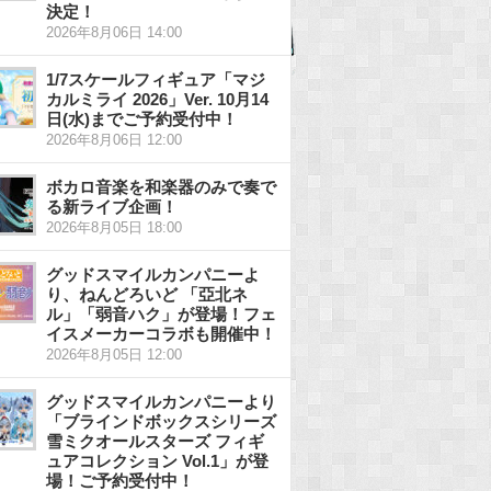
決定！
2026年8月06日 14:00
1/7スケールフィギュア「マジ
カルミライ 2026」Ver. 10月14
日(水)までご予約受付中！
2026年8月06日 12:00
ボカロ音楽を和楽器のみで奏で
る新ライブ企画！
2026年8月05日 18:00
グッドスマイルカンパニーよ
り、ねんどろいど 「亞北ネ
ル」「弱音ハク」が登場！フェ
イスメーカーコラボも開催中！
2026年8月05日 12:00
グッドスマイルカンパニーより
「ブラインドボックスシリーズ
雪ミクオールスターズ フィギ
ュアコレクション Vol.1」が登
場！ご予約受付中！