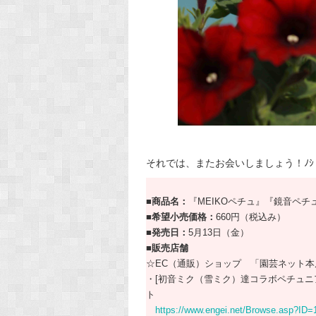
それでは、またお会いしましょう！ﾉｼ
■商品名：
『MEIKOペチュ』『鏡音ペチ
■希望小売価格：
660円（税込み）
■発売日：
5月13日（金）
■販売店舗
☆EC（通販）ショップ 「園芸ネット本
・[初音ミク（雪ミク）達コラボペチュニア
ト
https://www.engei.net/Browse.asp?ID=