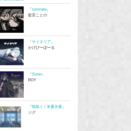
『ruminate』
藍宮ことの
『サイネリア』
かげぴーぼーる
『Sister』
ROY
『朝凪ぐ / 朱夏氷菓』
ジグ