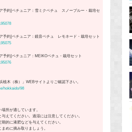
ア予約]ペチュニア：雪ミクペチュ スノーブルー・栽培セ
195078
ア予約]ペチュニア：鏡音ペチュ レモネード・栽培セット
195075
ア予約]ペチュニア：MEIKOペチュ・栽培セット
195076
浜植木（株）」WEBサイトよりご確認下さい。
le/hokkaido/98
い場所が適しています。
と与えてください。過湿には注意してください。
定期的に液肥などを与えてください。
こまめに摘み取りましょう。