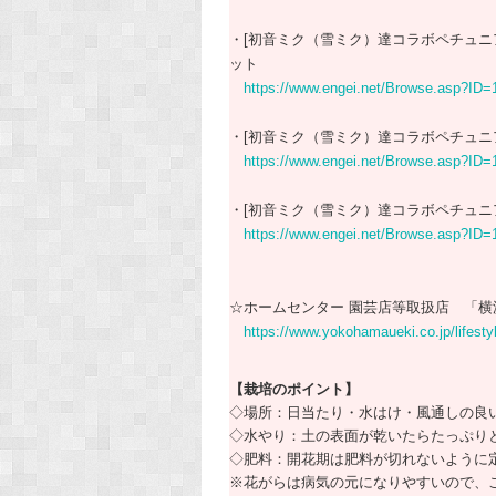
・[初音ミク（雪ミク）達コラボペチュニ
ット
https://www.engei.net/Browse.asp?ID=
・[初音ミク（雪ミク）達コラボペチュニ
https://www.engei.net/Browse.asp?ID=
・[初音ミク（雪ミク）達コラボペチュニ
https://www.engei.net/Browse.asp?ID=
☆ホームセンター 園芸店等取扱店 「横
https://www.yokohamaueki.co.jp/lifesty
【栽培のポイント】
◇場所：日当たり・水はけ・風通しの良
◇水やり：土の表面が乾いたらたっぷり
◇肥料：開花期は肥料が切れないように
※花がらは病気の元になりやすいので、