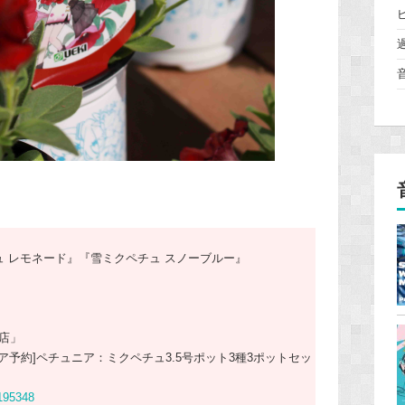
ュ レモネード』『雪ミクペチュ スノーブルー』
店」
予約]ペチュニア：ミクペチュ3.5号ポット3種3ポットセッ
195348