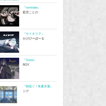
『ruminate』
藍宮ことの
『サイネリア』
かげぴーぼーる
『Sister』
ROY
『朝凪ぐ / 朱夏氷菓』
ジグ