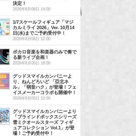
決定！
2026年8月06日 14:00
1/7スケールフィギュア「マジ
カルミライ 2026」Ver. 10月14
日(水)までご予約受付中！
2026年8月06日 12:00
ボカロ音楽を和楽器のみで奏で
る新ライブ企画！
2026年8月05日 18:00
グッドスマイルカンパニーよ
り、ねんどろいど 「亞北ネ
ル」「弱音ハク」が登場！フェ
イスメーカーコラボも開催中！
2026年8月05日 12:00
グッドスマイルカンパニーより
「ブラインドボックスシリーズ
雪ミクオールスターズ フィギ
ュアコレクション Vol.1」が登
場！ご予約受付中！