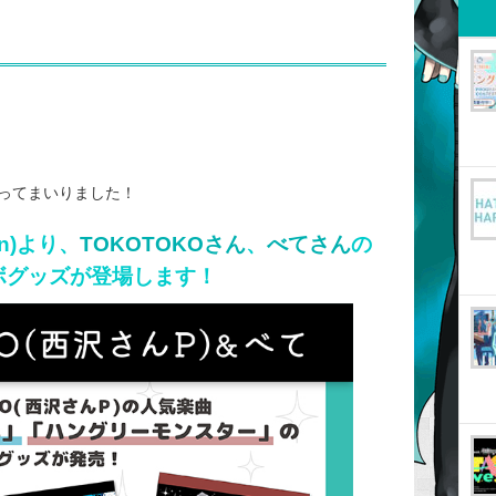
ってまいりました！
ion)より、
TOKOTOKOさん
、
べてさん
の
ボグッズが登場します！