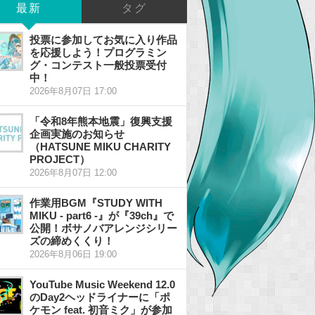
最新
タグ
投票に参加してお気に入り作品
を応援しよう！プログラミン
グ・コンテスト一般投票受付
中！
2026年8月07日 17:00
「令和8年熊本地震」復興支援
企画実施のお知らせ
（HATSUNE MIKU CHARITY
PROJECT）
2026年8月07日 12:00
作業用BGM『STUDY WITH
MIKU - part6 -』が『39ch』で
公開！ボサノバアレンジシリー
ズの締めくくり！
2026年8月06日 19:00
YouTube Music Weekend 12.0
のDay2ヘッドライナーに「ポ
ケモン feat. 初音ミク」が参加