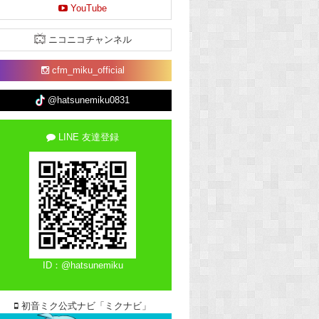
YouTube
ニコニコチャンネル
cfm_miku_official
@hatsunemiku0831
LINE 友達登録
ID：@hatsunemiku
初音ミク公式ナビ「ミクナビ」