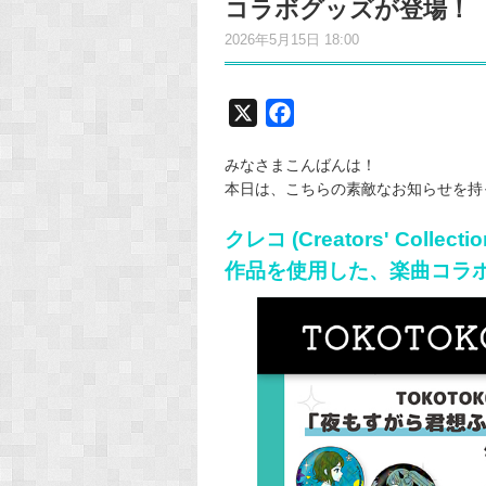
コラボグッズが登場！
2026年5月15日 18:00
X
F
a
みなさまこんばんは！
c
本日は、こちらの素敵なお知らせを持
e
b
クレコ (Creators' Collect
o
作品を使用した、楽曲コラ
o
k