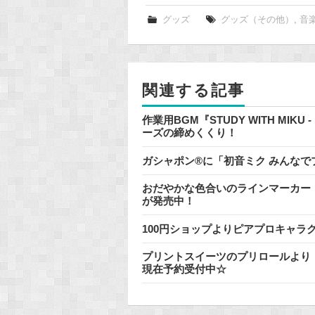
c
e
グッズ
グッズ（その他）
,
音
b
o
o
関連する記事
k
作業用BGM『STUDY WITH MIKU
ーズの締めくくり！
ガシャポン®に「初音ミク みんな
おだやかな色合いのラインマーカー『
が発売中！
100円ショップよりピアプロキャラ
プリントスイーツのプリロールより
現在予約受付中☆