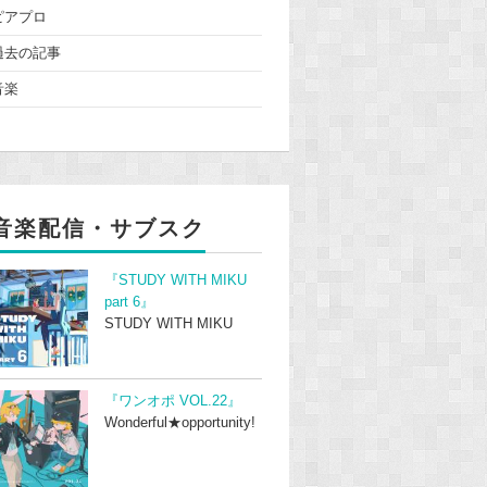
ピアプロ
過去の記事
音楽
音楽配信・サブスク
『STUDY WITH MIKU
part 6』
STUDY WITH MIKU
『ワンオポ VOL.22』
Wonderful★opportunity!