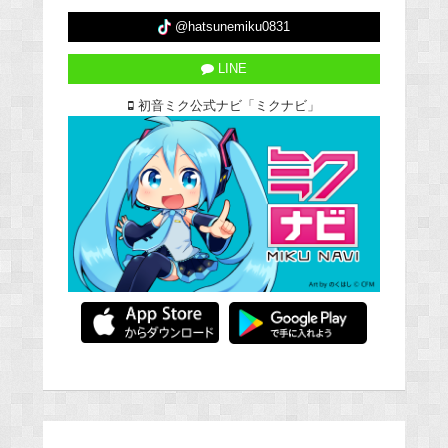
@hatsunemiku0831
LINE
初音ミク公式ナビ「ミクナビ」