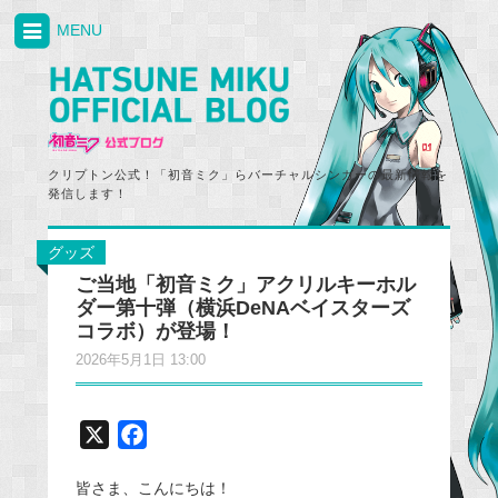
MENU
クリプトン公式！「初音ミク」らバーチャルシンガーの最新情報を
発信します！
グッズ
ご当地「初音ミク」アクリルキーホル
ダー第十弾（横浜DeNAベイスターズ
コラボ）が登場！
2026年5月1日 13:00
X
F
a
皆さま、こんにちは！
c