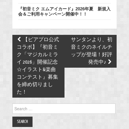
『初音ミク エムアイカード』2026年夏 新規入
会＆ご利用キャンペーン開催中！！
Post
【ピアプロ公式
サンタンより、初
navigation
コラボ】『初音ミ
音ミクのネイルチ
ク「マジカルミラ
ップが登場！好評
イ 2026」開催記念
発売中♪
☆イラスト&楽曲
コンテスト』募集
を締め切りまし
た！
Search
for: