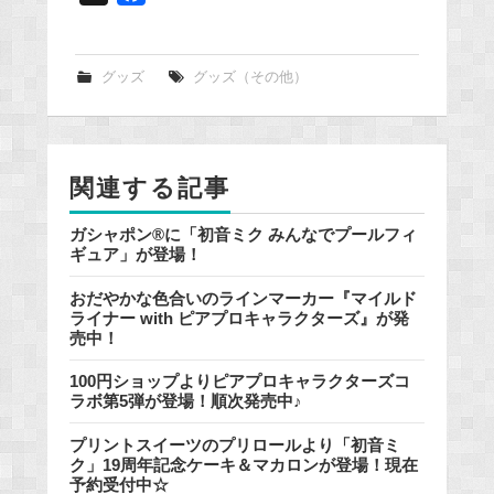
a
c
e
グッズ
グッズ（その他）
b
o
o
関連する記事
k
ガシャポン®に「初音ミク みんなでプールフィ
ギュア」が登場！
おだやかな色合いのラインマーカー『マイルド
ライナー with ピアプロキャラクターズ』が発
売中！
100円ショップよりピアプロキャラクターズコ
ラボ第5弾が登場！順次発売中♪
プリントスイーツのプリロールより「初音ミ
ク」19周年記念ケーキ＆マカロンが登場！現在
予約受付中☆