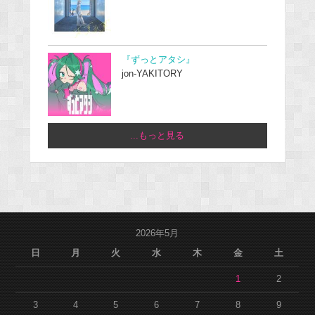
『ずっとアタシ』
jon-YAKITORY
...もっと見る
2026年5月
日
月
火
水
木
金
土
1
2
3
4
5
6
7
8
9