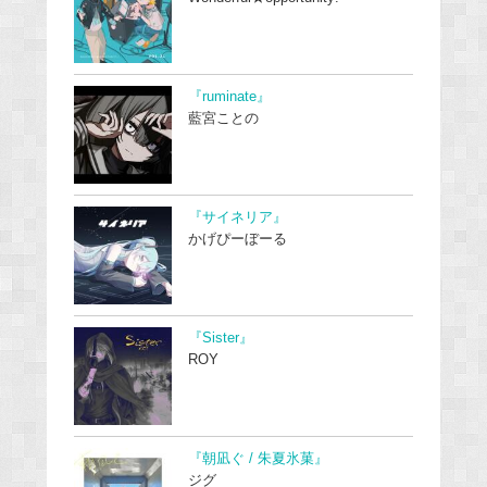
『ruminate』
藍宮ことの
『サイネリア』
かげぴーぼーる
『Sister』
ROY
『朝凪ぐ / 朱夏氷菓』
ジグ