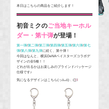
e
本日はこちらの商品をご紹介します！
b
o
o
初音ミクの
ご当地キーホル
k
ダー・第十弾
が登場！
第一弾
/
第二弾
/
第三弾
/
第四弾
/
第五弾
/
第六弾
/
第七
弾
/
第八弾
/
第九弾
に続く、第十弾！
今回はなんと、横浜DeNAベイスターズコラボデ
ザインの全5種！！
どれが出るかはお楽しみのブラインドパッケージ
仕様です♪
気になるデザインはこちら(っòᴗó)╮=͟͟͞͞