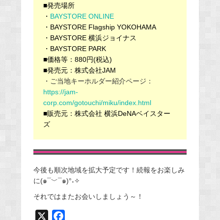
■発売場所
・
BAYSTORE ONLINE
・BAYSTORE Flagship YOKOHAMA
・BAYSTORE 横浜ジョイナス
・BAYSTORE PARK
■価格等：880円(税込)
■発売元：株式会社JAM
・ご当地キーホルダー紹介ページ：
https://jam-
corp.com/gotouchi/miku/index.html
■販売元：株式会社 横浜DeNAベイスター
ズ
今後も順次地域を拡大予定です！続報をお楽しみ
に(๑¯﹀¯๑)°˖✧
それではまたお会いしましょう～！
X
F