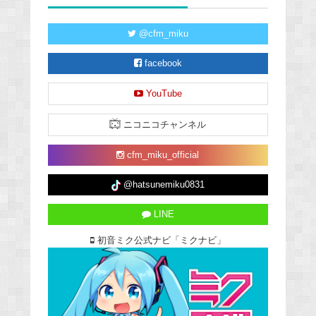
@cfm_miku
facebook
YouTube
ニコニコチャンネル
cfm_miku_official
@hatsunemiku0831
LINE
初音ミク公式ナビ「ミクナビ」