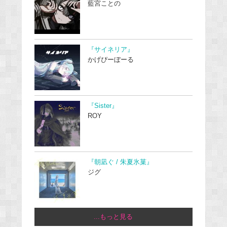
藍宮ことの
『サイネリア』
かげぴーぼーる
『Sister』
ROY
『朝凪ぐ / 朱夏氷菓』
ジグ
...もっと見る