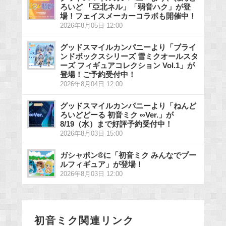
ろいど 「亞北ネル」「弱音ハク」が登
場！フェイスメーカーコラボも開催中！
2026年8月05日 12:00
グッドスマイルカンパニーより「ブライ
ンドボックスシリーズ 雪ミクオールスタ
ーズ フィギュアコレクション Vol.1」が
登場！ご予約受付中！
2026年8月04日 12:00
グッドスマイルカンパニーより「ねんど
ろいどどーる 初音ミク ∞Ver.」が
8/19（水）まで好評予約受付中！
2026年8月03日 15:00
ガシャポン®に「初音ミク みんなでプー
ルフィギュア」が登場！
2026年8月03日 12:00
初音ミク関連リンク