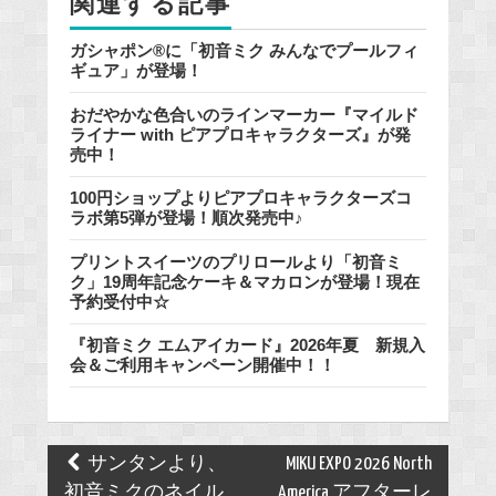
関連する記事
k
ガシャポン®に「初音ミク みんなでプールフィ
ギュア」が登場！
おだやかな色合いのラインマーカー『マイルド
ライナー with ピアプロキャラクターズ』が発
売中！
100円ショップよりピアプロキャラクターズコ
ラボ第5弾が登場！順次発売中♪
プリントスイーツのプリロールより「初音ミ
ク」19周年記念ケーキ＆マカロンが登場！現在
予約受付中☆
『初音ミク エムアイカード』2026年夏 新規入
会＆ご利用キャンペーン開催中！！
Post
サンタンより、
MIKU EXPO 2026 North
navigation
初音ミクのネイル
America アフターレ