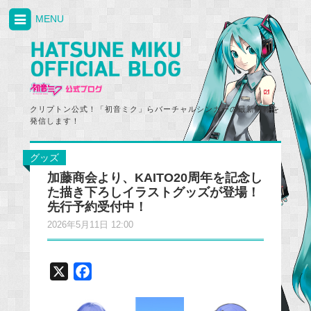
MENU
クリプトン公式！「初音ミク」らバーチャルシンガーの最新情報を
発信します！
グッズ
加藤商会より、KAITO20周年を記念し
た描き下ろしイラストグッズが登場！
先行予約受付中！
2026年5月11日 12:00
X
F
a
c