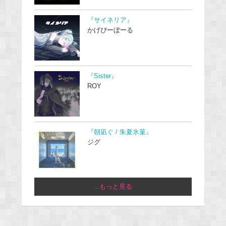
『サイネリア』
かげぴーぼーる
『Sister』
ROY
『朝凪ぐ / 朱夏氷菓』
ジグ
...もっと見る