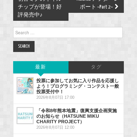
チップが登場！好
ポート ~Part 2~
評発売中♪
Search
for:
最新
タグ
投票に参加してお気に入り作品を応援し
よう！プログラミング・コンテスト一般
投票受付中！
2026年8月07日 17:00
「令和8年熊本地震」復興支援企画実施
のお知らせ（HATSUNE MIKU
CHARITY PROJECT）
2026年8月07日 12:00