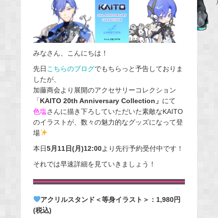
e
b
o
o
みなさん、こんにちは！
k
先日
こちらのブログ
でもちらっと予告しておりま
したが、
加藤商会より展開のアクセサリーコレクション
「
KAITO 20th Anniversary Collection」
にて
色塩
さんに描き下ろしていただいた素敵なKAITO
のイラストが、数々の魅力的なグッズになって登
場
本日
5月11日(月)12:00
より先行予約受付中です！
それでは早速詳細を見ていきましょう！
アクリルスタンド＜等身イラスト＞：1,980円
(税込)