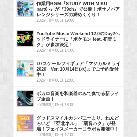
作業用BGM『STUDY WITH MIKU -
part6 -』が『39ch』で公開！ボサノバア
レンジシリーズの締めくくり！
2026年8月06日 19:00
YouTube Music Weekend 12.0のDay2ヘ
ッドライナーに「ポケモン feat. 初音ミ
ク」が参加決定！
2026年8月06日 14:00
1/7スケールフィギュア「マジカルミライ
2026」Ver. 10月14日(水)までご予約受付
中！
2026年8月06日 12:00
ボカロ音楽を和楽器のみで奏でる新ライ
ブ企画！
2026年8月05日 18:00
グッドスマイルカンパニーより、ねんど
ろいど 「亞北ネル」「弱音ハク」が登
場！フェイスメーカーコラボも開催中！
2026年8月05日 12:00