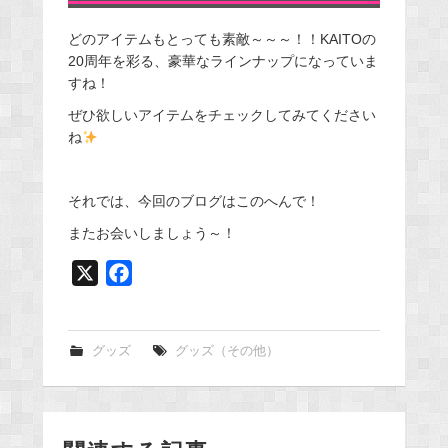
どのアイテムもとっても素敵～～～！！KAITOの
20周年を彩る、豪華なラインナップになっていま
すね！
ぜひ欲しいアイテムをチェックしてみてください
ね
それでは、今回のブログはこのへんで！
またお会いしましょう～！
X
F
a
c
e
グッズ
グッズ（その他）
b
o
o