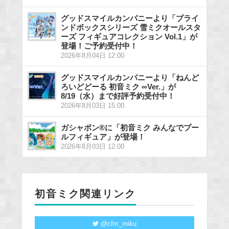
グッドスマイルカンパニーより「ブライ
ンドボックスシリーズ 雪ミクオールスタ
ーズ フィギュアコレクション Vol.1」が
登場！ご予約受付中！
2026年8月04日 12:00
グッドスマイルカンパニーより「ねんど
ろいどどーる 初音ミク ∞Ver.」が
8/19（水）まで好評予約受付中！
2026年8月03日 15:00
ガシャポン®に「初音ミク みんなでプー
ルフィギュア」が登場！
2026年8月03日 12:00
初音ミク関連リンク
@cfm_miku