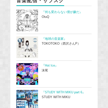
音楽配信・サブスク
『何も変わらない僕が嫌だ』
OtuQ
『地球の音楽家』
TOKOTOKO（西沢さんP）
『Hot Ice』
沫尾
『STUDY WITH MIKU part 6』
STUDY WITH MIKU