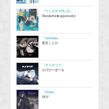
『ワンオポ VOL.22』
Wonderful★opportunity!
『ruminate』
藍宮ことの
『サイネリア』
かげぴーぼーる
『Sister』
ROY