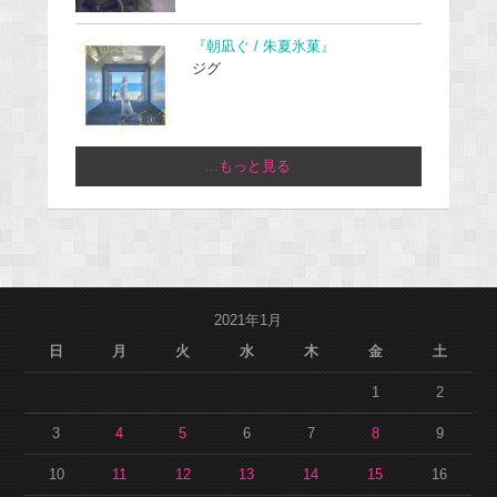
『朝凪ぐ / 朱夏氷菓』
ジグ
...もっと見る
2021年1月
日
月
火
水
木
金
土
1
2
3
4
5
6
7
8
9
10
11
12
13
14
15
16