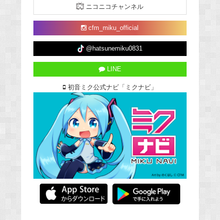
ニコニコチャンネル
cfm_miku_official
@hatsunemiku0831
LINE
初音ミク公式ナビ「ミクナビ」