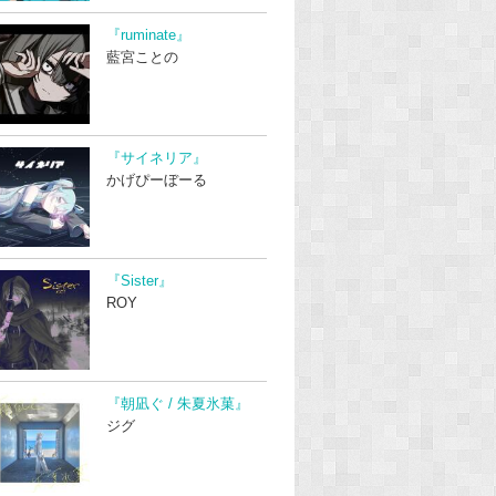
『ruminate』
藍宮ことの
『サイネリア』
かげぴーぼーる
『Sister』
ROY
『朝凪ぐ / 朱夏氷菓』
ジグ