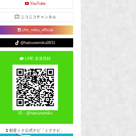
YouTube
ニコニコチャンネル
cfm_miku_official
@hatsunemiku0831
LINE 友達登録
ID：@hatsunemiku
初音ミク公式ナビ「ミクナビ」