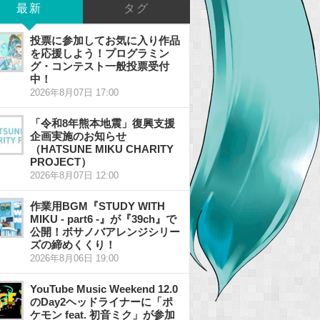
最新
タグ
投票に参加してお気に入り作品
を応援しよう！プログラミン
グ・コンテスト一般投票受付
中！
2026年8月07日 17:00
「令和8年熊本地震」復興支援
企画実施のお知らせ
（HATSUNE MIKU CHARITY
PROJECT）
2026年8月07日 12:00
作業用BGM『STUDY WITH
MIKU - part6 -』が『39ch』で
公開！ボサノバアレンジシリー
ズの締めくくり！
2026年8月06日 19:00
YouTube Music Weekend 12.0
のDay2ヘッドライナーに「ポ
ケモン feat. 初音ミク」が参加