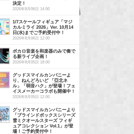
決定！
2026年8月06日 14:00
1/7スケールフィギュア「マジ
カルミライ 2026」Ver. 10月14
日(水)までご予約受付中！
2026年8月06日 12:00
ボカロ音楽を和楽器のみで奏で
る新ライブ企画！
2026年8月05日 18:00
グッドスマイルカンパニーよ
り、ねんどろいど 「亞北ネ
ル」「弱音ハク」が登場！フェ
イスメーカーコラボも開催中！
2026年8月05日 12:00
グッドスマイルカンパニーより
「ブラインドボックスシリーズ
雪ミクオールスターズ フィギ
ュアコレクション Vol.1」が登
場！ご予約受付中！