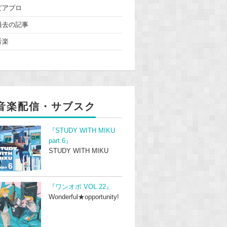
ピアプロ
過去の記事
音楽
音楽配信・サブスク
『STUDY WITH MIKU
part 6』
STUDY WITH MIKU
『ワンオポ VOL.22』
Wonderful★opportunity!