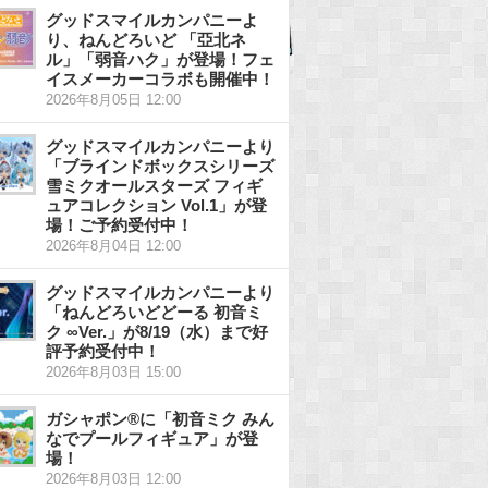
グッドスマイルカンパニーよ
り、ねんどろいど 「亞北ネ
ル」「弱音ハク」が登場！フェ
イスメーカーコラボも開催中！
2026年8月05日 12:00
グッドスマイルカンパニーより
「ブラインドボックスシリーズ
雪ミクオールスターズ フィギ
ュアコレクション Vol.1」が登
場！ご予約受付中！
2026年8月04日 12:00
グッドスマイルカンパニーより
「ねんどろいどどーる 初音ミ
ク ∞Ver.」が8/19（水）まで好
評予約受付中！
2026年8月03日 15:00
ガシャポン®に「初音ミク みん
なでプールフィギュア」が登
場！
2026年8月03日 12:00