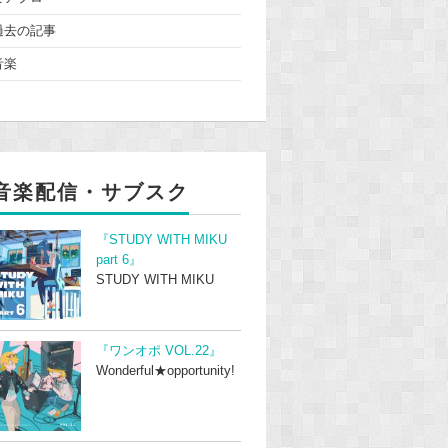
過去の記事
音楽
音楽配信・サブスク
『STUDY WITH MIKU
part 6』
STUDY WITH MIKU
『ワンオポ VOL.22』
Wonderful★opportunity!