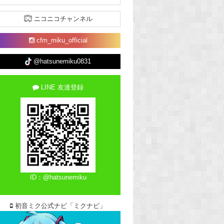
ニコニコチャンネル
cfm_miku_official
@hatsunemiku0831
LINE 友達登録
ID：@hatsunemiku
初音ミク公式ナビ「ミクナビ」