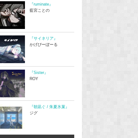
『ruminate』
藍宮ことの
『サイネリア』
かげぴーぼーる
『Sister』
ROY
『朝凪ぐ / 朱夏氷菓』
ジグ