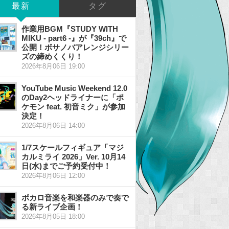
最新
タグ
作業用BGM『STUDY WITH
MIKU - part6 -』が『39ch』で
公開！ボサノバアレンジシリー
ズの締めくくり！
2026年8月06日 19:00
YouTube Music Weekend 12.0
のDay2ヘッドライナーに「ポ
ケモン feat. 初音ミク」が参加
決定！
2026年8月06日 14:00
1/7スケールフィギュア「マジ
カルミライ 2026」Ver. 10月14
日(水)までご予約受付中！
2026年8月06日 12:00
ボカロ音楽を和楽器のみで奏で
る新ライブ企画！
2026年8月05日 18:00