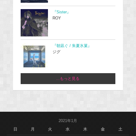
『Sister』
ROY
『朝凪ぐ / 朱夏氷菓』
ジグ
...もっと見る
2021年1月
日
月
火
水
木
金
土