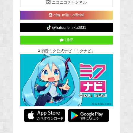
ニコニコチャンネル
cfm_miku_official
@hatsunemiku0831
LINE
初音ミク公式ナビ「ミクナビ」