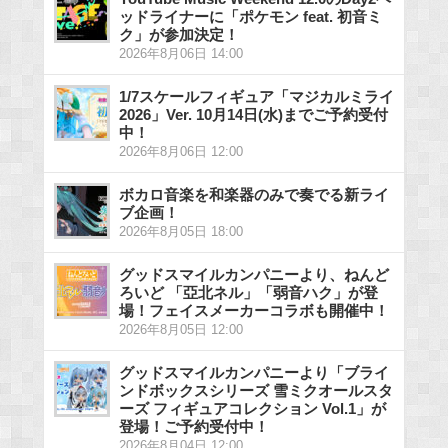
ッドライナーに「ポケモン feat. 初音ミ
ク」が参加決定！
2026年8月06日 14:00
1/7スケールフィギュア「マジカルミライ
2026」Ver. 10月14日(水)までご予約受付
中！
2026年8月06日 12:00
ボカロ音楽を和楽器のみで奏でる新ライ
ブ企画！
2026年8月05日 18:00
グッドスマイルカンパニーより、ねんど
ろいど 「亞北ネル」「弱音ハク」が登
場！フェイスメーカーコラボも開催中！
2026年8月05日 12:00
グッドスマイルカンパニーより「ブライ
ンドボックスシリーズ 雪ミクオールスタ
ーズ フィギュアコレクション Vol.1」が
登場！ご予約受付中！
2026年8月04日 12:00