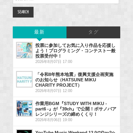
for:
最新
タグ
投票に参加してお気に入り作品を応援し
よう！プログラミング・コンテスト一般
投票受付中！
2026年8月07日 17:00
「令和8年熊本地震」復興支援企画実施
のお知らせ（HATSUNE MIKU
CHARITY PROJECT）
2026年8月07日 12:00
作業用BGM『STUDY WITH MIKU -
part6 -』が『39ch』で公開！ボサノバア
レンジシリーズの締めくくり！
2026年8月06日 19:00
YouTube Music Weekend 12.0のDay2ヘ