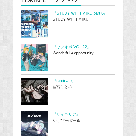
『STUDY WITH MIKU part 6』
STUDY WITH MIKU
『ワンオポ VOL.22』
Wonderful★opportunity!
『ruminate』
藍宮ことの
『サイネリア』
かげぴーぼーる