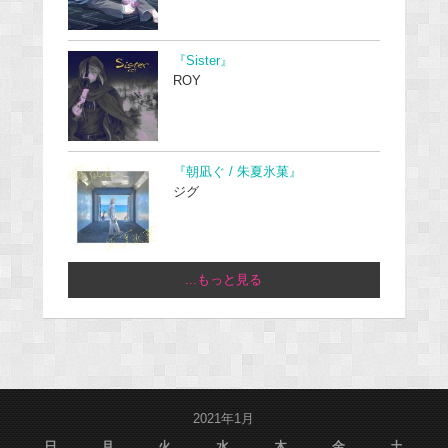
『Sister』
ROY
『朝凪ぐ / 朱夏氷菓』
ジグ
...もっと見る
2021年1月
日
月
火
水
木
金
土