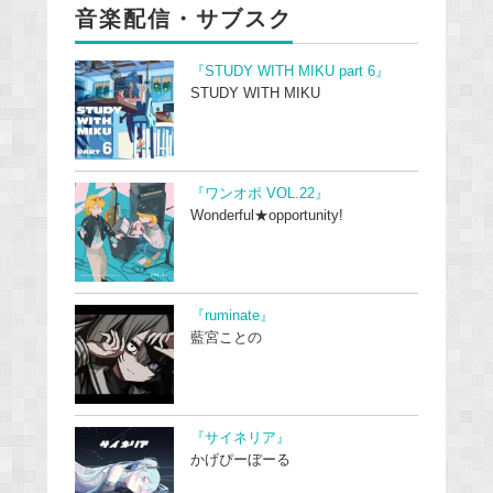
音楽配信・サブスク
『STUDY WITH MIKU part 6』
STUDY WITH MIKU
『ワンオポ VOL.22』
Wonderful★opportunity!
『ruminate』
藍宮ことの
『サイネリア』
かげぴーぼーる