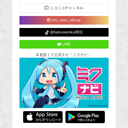
ニコニコチャンネル
cfm_miku_official
@hatsunemiku0831
LINE
初音ミク公式ナビ「ミクナビ」