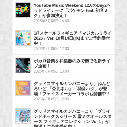
YouTube Music Weekend 12.0のDay2ヘ
ッドライナーに「ポケモン feat. 初音ミ
ク」が参加決定！
2026年8月06日 14:00
1/7スケールフィギュア「マジカルミライ
2026」Ver. 10月14日(水)までご予約受付
中！
2026年8月06日 12:00
ボカロ音楽を和楽器のみで奏でる新ライ
ブ企画！
2026年8月05日 18:00
グッドスマイルカンパニーより、ねんど
ろいど 「亞北ネル」「弱音ハク」が登
場！フェイスメーカーコラボも開催中！
2026年8月05日 12:00
グッドスマイルカンパニーより「ブライ
ンドボックスシリーズ 雪ミクオールスタ
ーズ フィギュアコレクション Vol.1」が
登場！ご予約受付中！