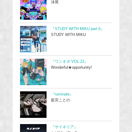
沫尾
『STUDY WITH MIKU part 6』
STUDY WITH MIKU
『ワンオポ VOL.22』
Wonderful★opportunity!
『ruminate』
藍宮ことの
『サイネリア』