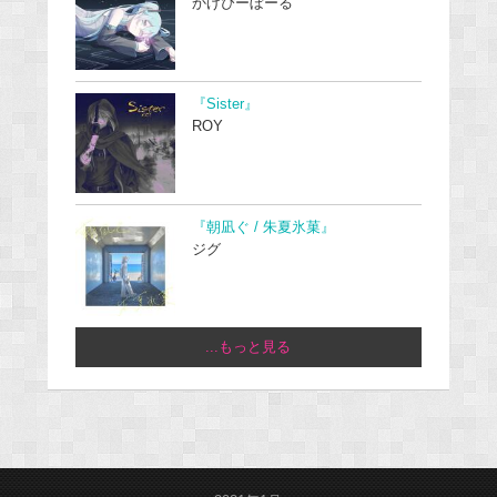
かげぴーぼーる
『Sister』
ROY
『朝凪ぐ / 朱夏氷菓』
ジグ
...もっと見る