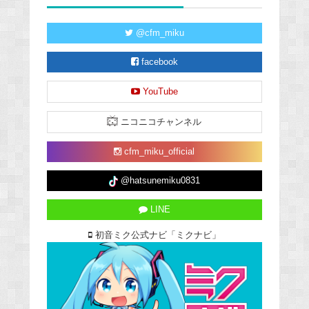
@cfm_miku
facebook
YouTube
ニコニコチャンネル
cfm_miku_official
@hatsunemiku0831
LINE
初音ミク公式ナビ「ミクナビ」