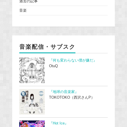
過去の記事
音楽
音楽配信・サブスク
『何も変わらない僕が嫌だ』
OtuQ
『地球の音楽家』
TOKOTOKO（西沢さんP）
『Hot Ice』