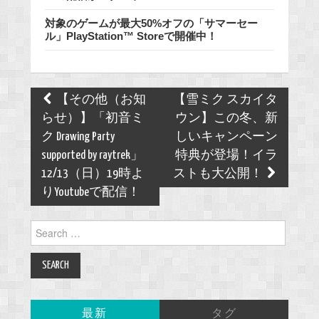
対象のゲームが最大50%オフの「サマーセー
ル」PlayStation™ Storeで開催中！
Post
【その他（お知
【雪ミク スカイタ
navigation
らせ）】「初音ミ
ウン】この冬、新
ク Drawing Party
しいキャンペーン
supported by raytrek」
特典が登場！イラ
12/13（日）19時よ
ストも大公開！
りYoutubeで配信！
Search
for:
最新
タグ