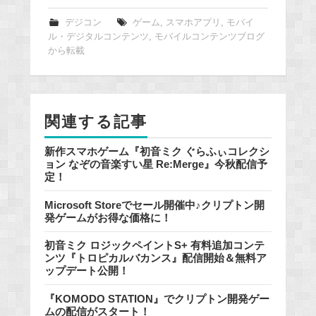
c
e
デジコン
ゲーム
,
スマホアプリ
,
モバイ
ル・デジタルコンテンツ
,
モバイルコンテンツブログ
b
から転載
o
o
k
関連する記事
新作スマホゲーム『初音ミク ぐらふぃコレクシ
ョン なぞの音楽すい星 Re:Merge』今秋配信予
定！
Microsoft Storeでセール開催中♪クリプトン開
発ゲームがお得な価格に！
初音ミク ロジックペイントS+ 有料追加コンテ
ンツ『トロピカルバカンス』配信開始＆無料ア
ップデート公開！
『KOMODO STATION』でクリプトン開発ゲー
ムの配信がスタート！