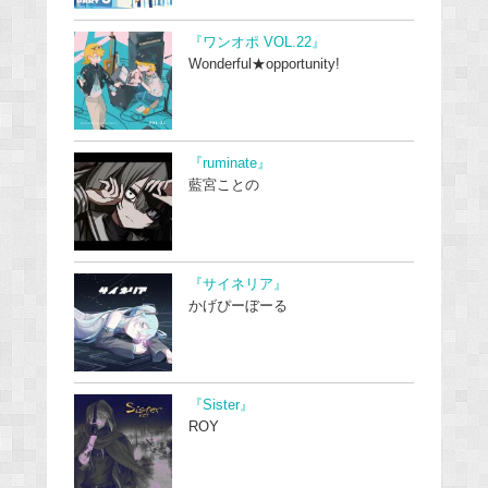
『ワンオポ VOL.22』
Wonderful★opportunity!
『ruminate』
藍宮ことの
『サイネリア』
かげぴーぼーる
『Sister』
ROY