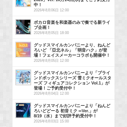
中！
2026年8月06日 12:00
ボカロ音楽を和楽器のみで奏でる新ライ
ブ企画！
2026年8月05日 18:00
グッドスマイルカンパニーより、ねんど
ろいど 「亞北ネル」「弱音ハク」が登
場！フェイスメーカーコラボも開催中！
2026年8月05日 12:00
グッドスマイルカンパニーより「ブライ
ンドボックスシリーズ 雪ミクオールスタ
ーズ フィギュアコレクション Vol.1」が
登場！ご予約受付中！
2026年8月04日 12:00
グッドスマイルカンパニーより「ねんど
ろいどどーる 初音ミク ∞Ver.」が
8/19（水）まで好評予約受付中！
2026年8月03日 15:00