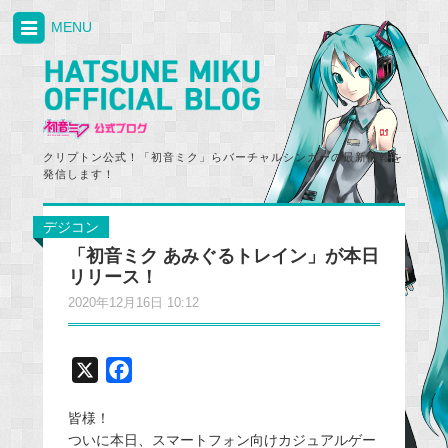
MENU
クリプトン公式！「初音ミク」らバーチャルシンガーの最新情報を
発信します！
デジコン
「初音ミク あみぐるトレイン」が本日
リリース！
2020年12月16日 10:12
X
F
a
皆様！
c
ついに本日、スマートフォン向けカジュアルゲー
e