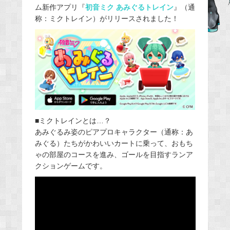
ム新作アプリ『
初音ミク あみぐるトレイン
』（通
b
称：ミクトレイン）がリリースされました！
o
o
k
■ミクトレインとは…？
あみぐるみ姿のピアプロキャラクター（通称：あ
みぐる）たちがかわいいカートに乗って、おもち
ゃの部屋のコースを進み、ゴールを目指すランア
クションゲームです。