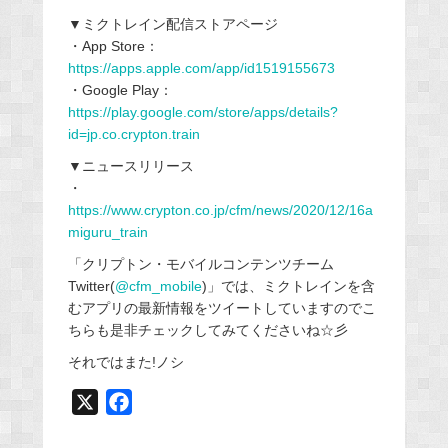
▼ミクトレイン配信ストアページ
・App Store：
https://apps.apple.com/app/id1519155673
・Google Play：
https://play.google.com/store/apps/details?
id=jp.co.crypton.train
▼ニュースリリース
・
https://www.crypton.co.jp/cfm/news/2020/12/16a
miguru_train
「クリプトン・モバイルコンテンツチーム
Twitter(
@cfm_mobile
)」では、ミクトレインを含
むアプリの最新情報をツイートしていますのでこ
ちらも是非チェックしてみてくださいね☆彡
それではまた!ノシ
X
F
a