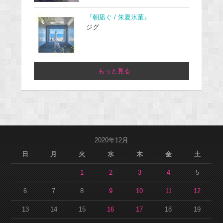
『朝凪ぐ / 朱夏氷菓』
ジグ
...もっと見る
2020年12月
日
月
火
水
木
金
土
1
2
3
4
5
6
7
8
9
10
11
12
13
14
15
16
17
18
19