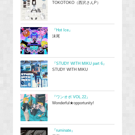
TOKOTOKO（西沢さんP）
『Hot Ice』
沫尾
『STUDY WITH MIKU part 6』
STUDY WITH MIKU
『ワンオポ VOL.22』
Wonderful★opportunity!
『ruminate』