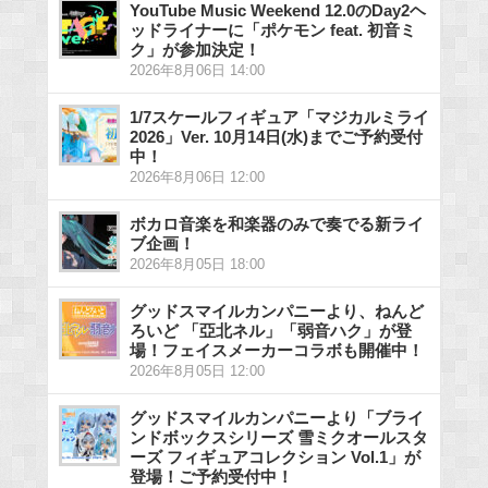
YouTube Music Weekend 12.0のDay2ヘ
ッドライナーに「ポケモン feat. 初音ミ
ク」が参加決定！
2026年8月06日 14:00
1/7スケールフィギュア「マジカルミライ
2026」Ver. 10月14日(水)までご予約受付
中！
2026年8月06日 12:00
ボカロ音楽を和楽器のみで奏でる新ライ
ブ企画！
2026年8月05日 18:00
グッドスマイルカンパニーより、ねんど
ろいど 「亞北ネル」「弱音ハク」が登
場！フェイスメーカーコラボも開催中！
2026年8月05日 12:00
グッドスマイルカンパニーより「ブライ
ンドボックスシリーズ 雪ミクオールスタ
ーズ フィギュアコレクション Vol.1」が
登場！ご予約受付中！