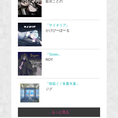
藍宮ことの
『サイネリア』
かげぴーぼーる
『Sister』
ROY
『朝凪ぐ / 朱夏氷菓』
ジグ
...もっと見る