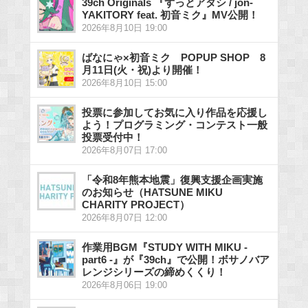
39ch Originals 『ずっとアタシ / jon-
YAKITORY feat. 初音ミク』MV公開！
2026年8月10日 19:00
ばなにゃ×初音ミク POPUP SHOP 8
月11日(火・祝)より開催！
2026年8月10日 15:00
投票に参加してお気に入り作品を応援し
よう！プログラミング・コンテスト一般
投票受付中！
2026年8月07日 17:00
「令和8年熊本地震」復興支援企画実施
のお知らせ（HATSUNE MIKU
CHARITY PROJECT）
2026年8月07日 12:00
作業用BGM『STUDY WITH MIKU -
part6 -』が『39ch』で公開！ボサノバア
レンジシリーズの締めくくり！
2026年8月06日 19:00