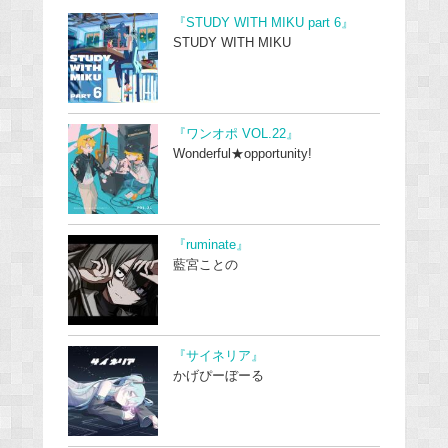
『STUDY WITH MIKU part 6』
STUDY WITH MIKU
『ワンオポ VOL.22』
Wonderful★opportunity!
『ruminate』
藍宮ことの
『サイネリア』
かげぴーぼーる