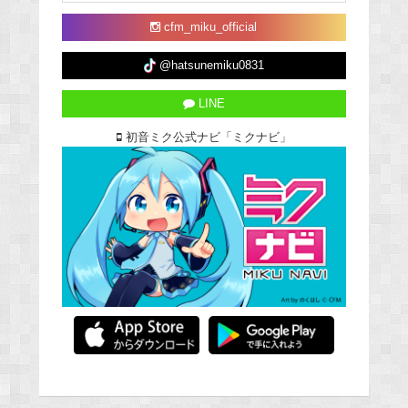
cfm_miku_official
@hatsunemiku0831
LINE
初音ミク公式ナビ「ミクナビ」