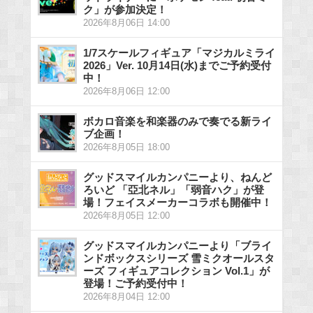
ク」が参加決定！
2026年8月06日 14:00
1/7スケールフィギュア「マジカルミライ
2026」Ver. 10月14日(水)までご予約受付
中！
2026年8月06日 12:00
ボカロ音楽を和楽器のみで奏でる新ライ
ブ企画！
2026年8月05日 18:00
グッドスマイルカンパニーより、ねんど
ろいど 「亞北ネル」「弱音ハク」が登
場！フェイスメーカーコラボも開催中！
2026年8月05日 12:00
グッドスマイルカンパニーより「ブライ
ンドボックスシリーズ 雪ミクオールスタ
ーズ フィギュアコレクション Vol.1」が
登場！ご予約受付中！
2026年8月04日 12:00