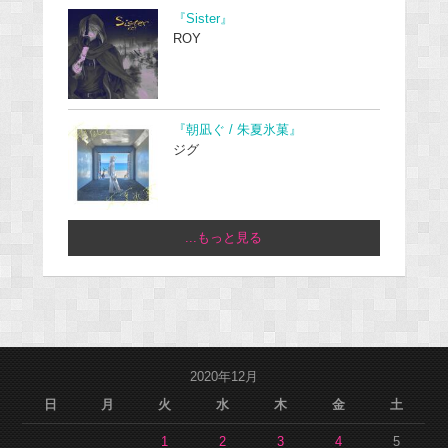
『Sister』
ROY
『朝凪ぐ / 朱夏氷菓』
ジグ
...もっと見る
2020年12月
日
月
火
水
木
金
土
1
2
3
4
5