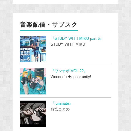
音楽配信・サブスク
『STUDY WITH MIKU part 6』
STUDY WITH MIKU
『ワンオポ VOL.22』
Wonderful★opportunity!
『ruminate』
藍宮ことの