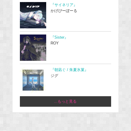
『サイネリア』
かげぴーぼーる
『Sister』
ROY
『朝凪ぐ / 朱夏氷菓』
ジグ
...もっと見る