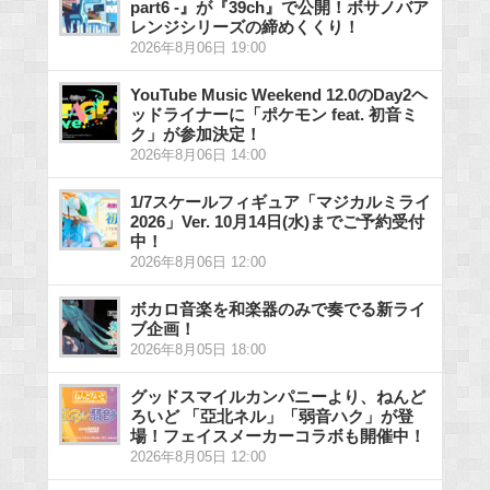
part6 -』が『39ch』で公開！ボサノバア
レンジシリーズの締めくくり！
2026年8月06日 19:00
YouTube Music Weekend 12.0のDay2ヘ
ッドライナーに「ポケモン feat. 初音ミ
ク」が参加決定！
2026年8月06日 14:00
1/7スケールフィギュア「マジカルミライ
2026」Ver. 10月14日(水)までご予約受付
中！
2026年8月06日 12:00
ボカロ音楽を和楽器のみで奏でる新ライ
ブ企画！
2026年8月05日 18:00
グッドスマイルカンパニーより、ねんど
ろいど 「亞北ネル」「弱音ハク」が登
場！フェイスメーカーコラボも開催中！
2026年8月05日 12:00