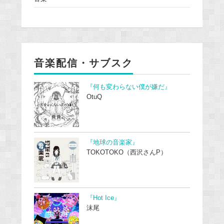
音楽配信・サブスク
『何も変わらない僕が嫌だ』
OtuQ
『地球の音楽家』
TOKOTOKO（西沢さんP）
『Hot Ice』
沫尾