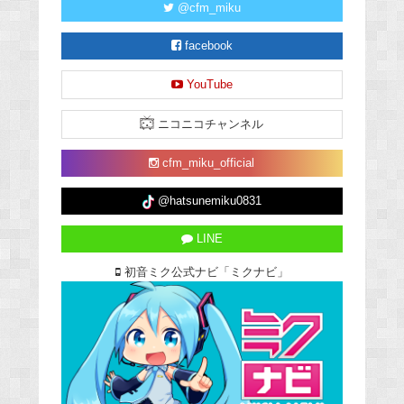
@cfm_miku
facebook
YouTube
ニコニコチャンネル
cfm_miku_official
@hatsunemiku0831
LINE
初音ミク公式ナビ「ミクナビ」