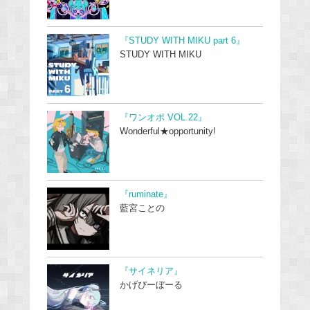
『STUDY WITH MIKU part 6』
STUDY WITH MIKU
『ワンオポ VOL.22』
Wonderful★opportunity!
『ruminate』
藍宮ことの
『サイネリア』
かげぴーぼーる