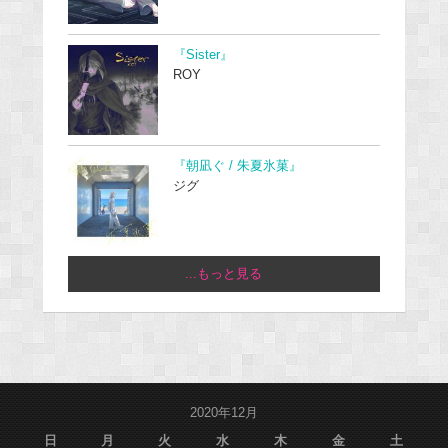
『Sister』
ROY
『朝凪ぐ / 朱夏氷菓』
ジグ
...もっと見る
2020年12月
日
月
火
水
木
金
土