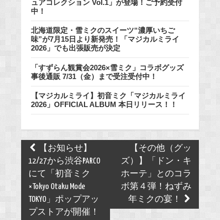
ュアコレクション Vol.1」が登場！ご予約受付
中！
北海道限定・雪ミクのスイーツ“濃厚いちご
味”が7月15日より新発売！「マジカルミライ
2026」でも出張販売が決定
「すずらん観賞会2026×雪ミク」コラボグッズ
事後通販 7/31（金）まで受注受付中！
【マジカルミライ】初音ミク「マジカルミライ
2026」OFFICIAL ALBUM 本日リリース！！
Post
【お知らせ】
【その他（グッ
navigation
12/27から渋谷PARCO
ズ）】「ドン・キ
にて「初音ミク
ホーテ」とのコラ
×Tokyo Otaku Mode
ボ第４弾！ねずみ
TOKYO」ポップアッ
年ミクの宴！
プストアが開催！