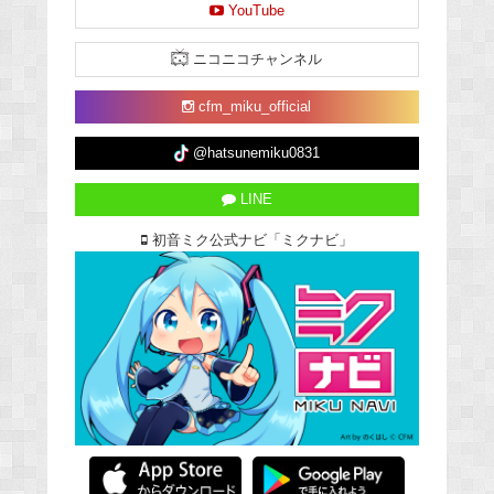
YouTube
ニコニコチャンネル
cfm_miku_official
@hatsunemiku0831
LINE
初音ミク公式ナビ「ミクナビ」