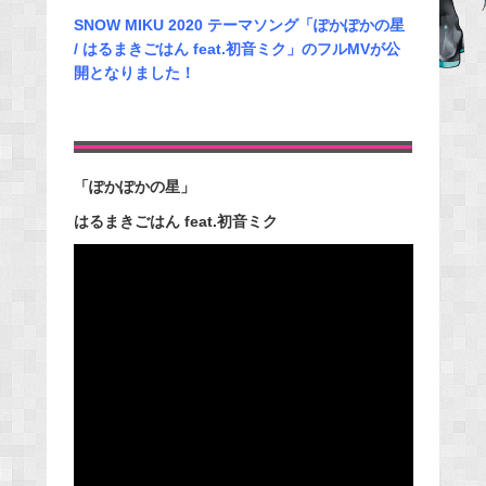
e
SNOW MIKU 2020 テーマソング「ぽかぽかの星
/ はるまきごはん feat.初音ミク」のフルMVが公
b
開となりました！
o
o
k
「ぽかぽかの星」
はるまきごはん feat.初音ミク