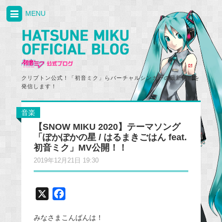
MENU
クリプトン公式！「初音ミク」らバーチャルシンガーの最新情報を
発信します！
音楽
【SNOW MIKU 2020】テーマソング
「ぽかぽかの星 / はるまきごはん feat.
初音ミク」MV公開！！
2019年12月21日 19:30
X
F
a
みなさまこんばんは！
c