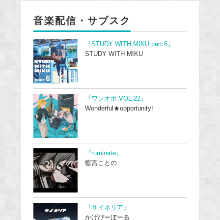
音楽配信・サブスク
『STUDY WITH MIKU part 6』
STUDY WITH MIKU
『ワンオポ VOL.22』
Wonderful★opportunity!
『ruminate』
藍宮ことの
『サイネリア』
かげぴーぼーる