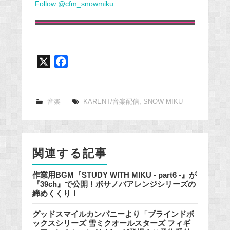
Follow @cfm_snowmiku
X
F
a
c
e
音楽
KARENT/音楽配信
,
SNOW MIKU
b
o
o
関連する記事
k
作業用BGM『STUDY WITH MIKU - part6 -』が
『39ch』で公開！ボサノバアレンジシリーズの
締めくくり！
グッドスマイルカンパニーより「ブラインドボ
ックスシリーズ 雪ミクオールスターズ フィギ