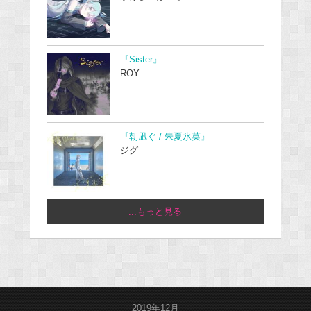
『Sister』
ROY
『朝凪ぐ / 朱夏氷菓』
ジグ
...もっと見る
2019年12月