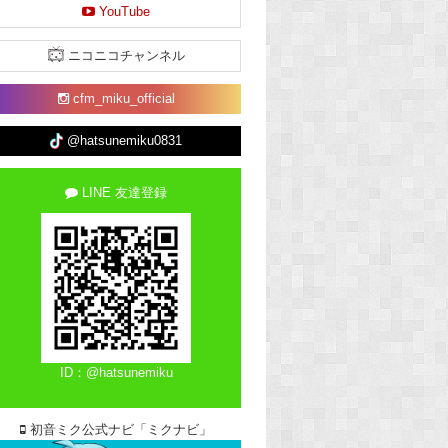
YouTube
ニコニコチャンネル
cfm_miku_official
@hatsunemiku0831
LINE 友達登録
ID：@hatsunemiku
初音ミク公式ナビ「ミクナビ」