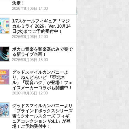
決定！
2026年8月06日 14:00
1/7スケールフィギュア「マジ
カルミライ 2026」Ver. 10月14
日(水)までご予約受付中！
2026年8月06日 12:00
ボカロ音楽を和楽器のみで奏で
る新ライブ企画！
2026年8月05日 18:00
グッドスマイルカンパニーよ
り、ねんどろいど 「亞北ネ
ル」「弱音ハク」が登場！フェ
イスメーカーコラボも開催中！
2026年8月05日 12:00
グッドスマイルカンパニーより
「ブラインドボックスシリーズ
雪ミクオールスターズ フィギ
ュアコレクション Vol.1」が登
場！ご予約受付中！