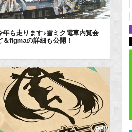
18】今年も走ります♪雪ミク電車内覧会
＆figmaの詳細も公開！