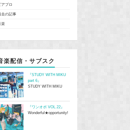
ピアプロ
過去の記事
音楽
音楽配信・サブスク
『STUDY WITH MIKU
part 6』
STUDY WITH MIKU
『ワンオポ VOL.22』
Wonderful★opportunity!