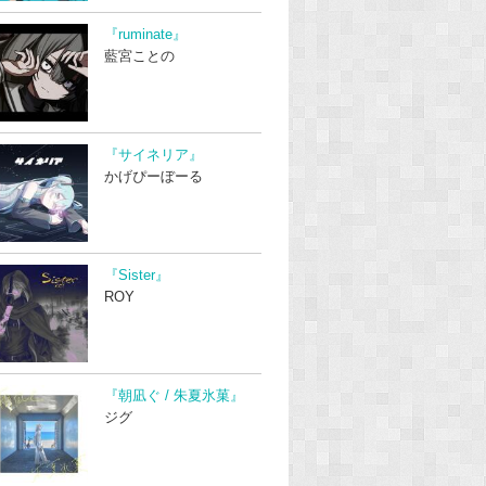
『ruminate』
藍宮ことの
『サイネリア』
かげぴーぼーる
『Sister』
ROY
『朝凪ぐ / 朱夏氷菓』
ジグ