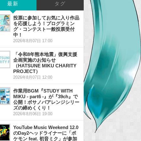
最新
タグ
投票に参加してお気に入り作品
を応援しよう！プログラミン
グ・コンテスト一般投票受付
中！
2026年8月07日 17:00
「令和8年熊本地震」復興支援
企画実施のお知らせ
（HATSUNE MIKU CHARITY
PROJECT）
2026年8月07日 12:00
作業用BGM『STUDY WITH
MIKU - part6 -』が『39ch』で
公開！ボサノバアレンジシリー
ズの締めくくり！
2026年8月06日 19:00
YouTube Music Weekend 12.0
のDay2ヘッドライナーに「ポ
ケモン feat. 初音ミク」が参加