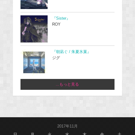
『Sister』
ROY
『朝凪ぐ / 朱夏氷菓』
ジグ
...もっと見る
2017年11月
日
月
火
水
木
金
土