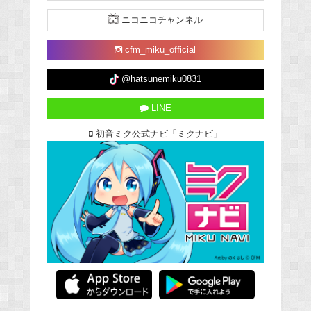
ニコニコチャンネル
cfm_miku_official
@hatsunemiku0831
LINE
初音ミク公式ナビ「ミクナビ」