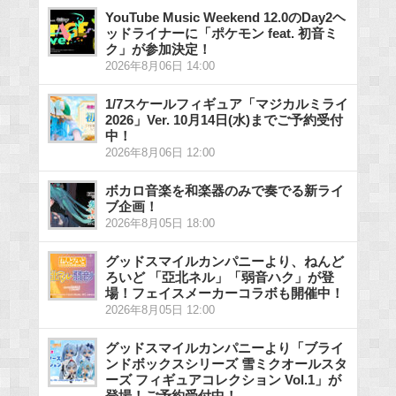
YouTube Music Weekend 12.0のDay2ヘ
ッドライナーに「ポケモン feat. 初音ミ
ク」が参加決定！
2026年8月06日 14:00
1/7スケールフィギュア「マジカルミライ
2026」Ver. 10月14日(水)までご予約受付
中！
2026年8月06日 12:00
ボカロ音楽を和楽器のみで奏でる新ライ
ブ企画！
2026年8月05日 18:00
グッドスマイルカンパニーより、ねんど
ろいど 「亞北ネル」「弱音ハク」が登
場！フェイスメーカーコラボも開催中！
2026年8月05日 12:00
グッドスマイルカンパニーより「ブライ
ンドボックスシリーズ 雪ミクオールスタ
ーズ フィギュアコレクション Vol.1」が
登場！ご予約受付中！