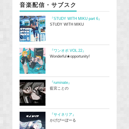
音楽配信・サブスク
『STUDY WITH MIKU part 6』
STUDY WITH MIKU
『ワンオポ VOL.22』
Wonderful★opportunity!
『ruminate』
藍宮ことの
『サイネリア』
かげぴーぼーる