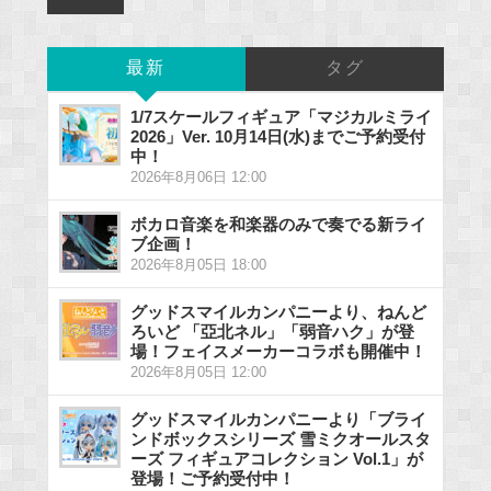
最新
タグ
1/7スケールフィギュア「マジカルミライ
2026」Ver. 10月14日(水)までご予約受付
中！
2026年8月06日 12:00
ボカロ音楽を和楽器のみで奏でる新ライ
ブ企画！
2026年8月05日 18:00
グッドスマイルカンパニーより、ねんど
ろいど 「亞北ネル」「弱音ハク」が登
場！フェイスメーカーコラボも開催中！
2026年8月05日 12:00
グッドスマイルカンパニーより「ブライ
ンドボックスシリーズ 雪ミクオールスタ
ーズ フィギュアコレクション Vol.1」が
登場！ご予約受付中！