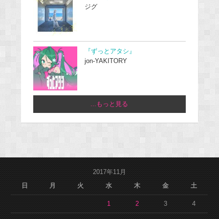
ジグ
『ずっとアタシ』
jon-YAKITORY
...もっと見る
2017年11月
日
月
火
水
木
金
土
1
2
3
4