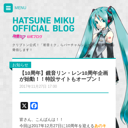
MENU
クリプトン公式！「初音ミク」らバーチャルシンガーの最新情報を
発信します！
お知らせ
【10周年】鏡音リン・レン10周年企画
が始動！！特設サイトもオープン！
2017年11月27日 17:00
X
F
a
皆さん、こんばんは！！
c
今回は2017年12月27日に10周年を迎える
あのキ
e