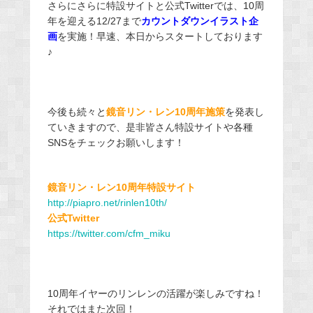
さらにさらに特設サイトと公式Twitterでは、10周
年を迎える12/27まで
カウントダウンイラスト企
画
を実施！早速、本日からスタートしております
♪
今後も続々と
鏡音リン・レン10周年施策
を発表し
ていきますので、是非皆さん特設サイトや各種
SNSをチェックお願いします！
鏡音リン・レン10周年特設サイト
http://piapro.net/rinlen10th/
公式Twitter
https://twitter.com/cfm_miku
10周年イヤーのリンレンの活躍が楽しみですね！
それではまた次回！