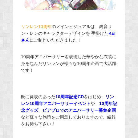
リンレン10周年
のメインビジュアルは、鏡音リ
ン・レンのキャラクターデザインを 手掛けた
KEI
さん
にご制作いただきました！
10周年アニバーサリーを表現した華やかな衣装に
身を包んだリンレンが様々な10周年企画で大活躍
です！
既に発表のあった
10周年記念CD
をはじめ、
リン
レン10周年アニバーサリーイベント
や、
10周年記
念グッズ
、
ピアプロでのアニバーサリー募集企画
など様々な施策をご用意しておりますので、続報
をお待ち下さい！