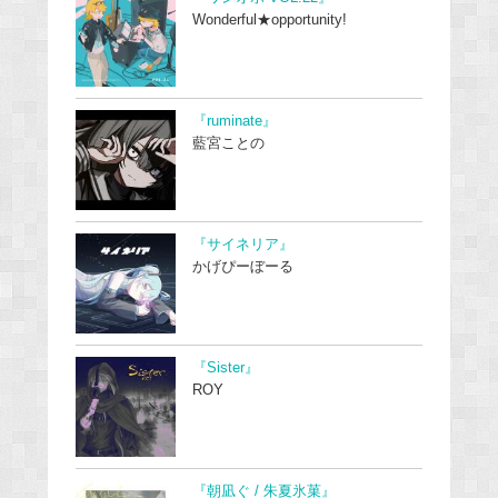
Wonderful★opportunity!
『ruminate』
藍宮ことの
『サイネリア』
かげぴーぼーる
『Sister』
ROY
『朝凪ぐ / 朱夏氷菓』