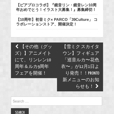
【ピアプロコラボ】『鏡音リン・鏡音レン10周
年おめでとう！イラスト大募集！』募集締切！
【10周年】初音ミク× PARCO「39Culture」 コ
ラボレーションストア、開催決定！
Post
【その他（グッ
【雪ミク スカイタ
navigation
ズ）】アニメイト
ウン】フィギュア
にて、リンレン10
「巡音ルカ〜花色
周年＆ルカ9周年
衣〜」が12月1日よ
フェアを開催！
り発売！！PRONTO
新メニューのお知
らせも！
Search
for: