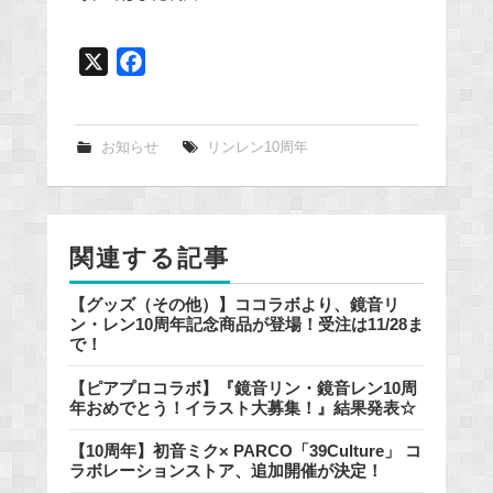
X
F
a
c
e
お知らせ
リンレン10周年
b
o
o
関連する記事
k
【グッズ（その他）】ココラボより、鏡音リ
ン・レン10周年記念商品が登場！受注は11/28ま
で！
【ピアプロコラボ】『鏡音リン・鏡音レン10周
年おめでとう！イラスト大募集！』結果発表☆
【10周年】初音ミク× PARCO「39Culture」 コ
ラボレーションストア、追加開催が決定！