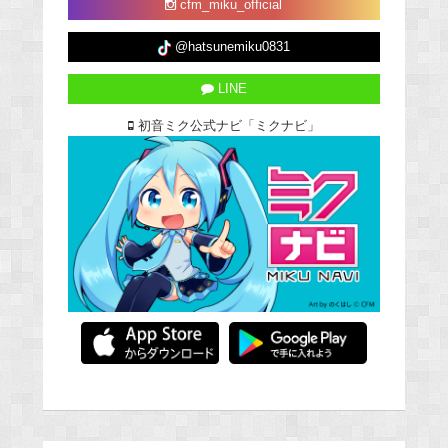
cfm_miku_official
@hatsunemiku0831
LINE
初音ミク公式ナビ「ミクナビ」