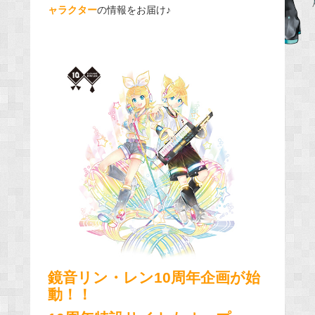
ャラクター
の情報をお届け♪
b
o
o
k
鏡音リン・レン10周年企画が始
動！！