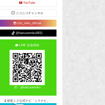
YouTube
ニコニコチャンネル
cfm_miku_official
@hatsunemiku0831
LINE 友達登録
ID：@hatsunemiku
初音ミク公式ナビ「ミクナビ」