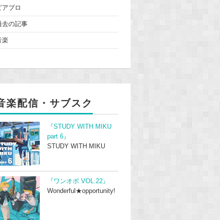
ピアプロ
過去の記事
音楽
音楽配信・サブスク
『STUDY WITH MIKU
part 6』
STUDY WITH MIKU
『ワンオポ VOL.22』
Wonderful★opportunity!