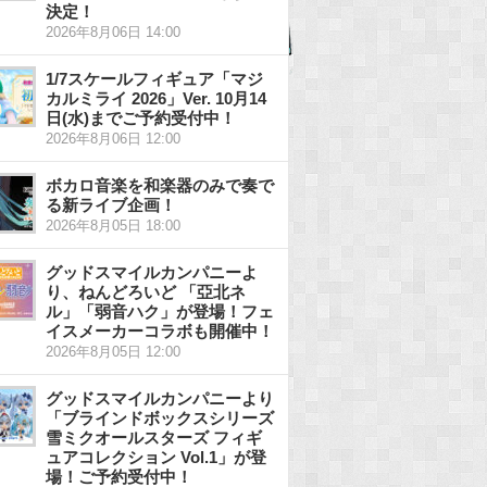
決定！
2026年8月06日 14:00
1/7スケールフィギュア「マジ
カルミライ 2026」Ver. 10月14
日(水)までご予約受付中！
2026年8月06日 12:00
ボカロ音楽を和楽器のみで奏で
る新ライブ企画！
2026年8月05日 18:00
グッドスマイルカンパニーよ
り、ねんどろいど 「亞北ネ
ル」「弱音ハク」が登場！フェ
イスメーカーコラボも開催中！
2026年8月05日 12:00
グッドスマイルカンパニーより
「ブラインドボックスシリーズ
雪ミクオールスターズ フィギ
ュアコレクション Vol.1」が登
場！ご予約受付中！