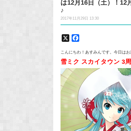
は12月16日（土）！1
♪
2017年11月29日 13:30
X
F
a
こんにちわ！あすみんです。今日はお
c
雪ミク スカイタウン 3周
e
b
o
o
k