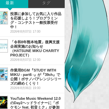
最新
タグ
投票に参加してお気に入り作品
を応援しよう！プログラミン
グ・コンテスト一般投票受付
中！
2026年8月07日 17:00
「令和8年熊本地震」復興支援
企画実施のお知らせ
（HATSUNE MIKU CHARITY
PROJECT）
2026年8月07日 12:00
作業用BGM『STUDY WITH
MIKU - part6 -』が『39ch』で
公開！ボサノバアレンジシリー
ズの締めくくり！
2026年8月06日 19:00
YouTube Music Weekend 12.0
のDay2ヘッドライナーに「ポ
ケモン feat. 初音ミク」が参加