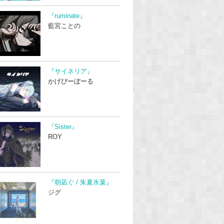
『ruminate』
藍宮ことの
『サイネリア』
かげぴーぼーる
『Sister』
ROY
『朝凪ぐ / 朱夏氷菓』
ジグ