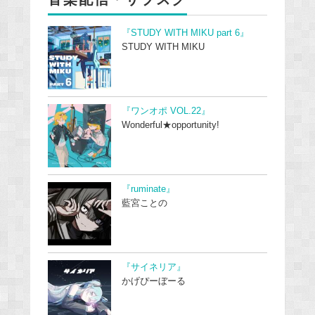
『STUDY WITH MIKU part 6』
STUDY WITH MIKU
『ワンオポ VOL.22』
Wonderful★opportunity!
『ruminate』
藍宮ことの
『サイネリア』
かげぴーぼーる