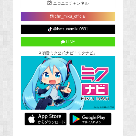
ニコニコチャンネル
cfm_miku_official
@hatsunemiku0831
LINE
初音ミク公式ナビ「ミクナビ」