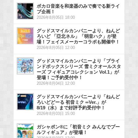
ボカロ音楽を和楽器のみで奏でる新ライ
ブ企画！
2026年8月05日 18:00
グッドスマイルカンパニーより、ねんど
ろいど 「亞北ネル」「弱音ハク」が登
場！フェイスメーカーコラボも開催中！
2026年8月05日 12:00
グッドスマイルカンパニーより「ブライ
ンドボックスシリーズ 雪ミクオールスタ
ーズ フィギュアコレクション Vol.1」が
登場！ご予約受付中！
2026年8月04日 12:00
グッドスマイルカンパニーより「ねんど
ろいどどーる 初音ミク ∞Ver.」が
8/19（水）まで好評予約受付中！
2026年8月03日 15:00
ガシャポン®に「初音ミク みんなでプー
ルフィギュア」が登場！