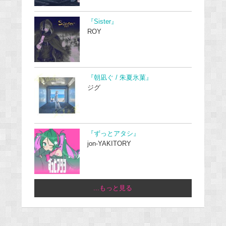
『Sister』
ROY
『朝凪ぐ / 朱夏氷菓』
ジグ
『ずっとアタシ』
jon-YAKITORY
...もっと見る