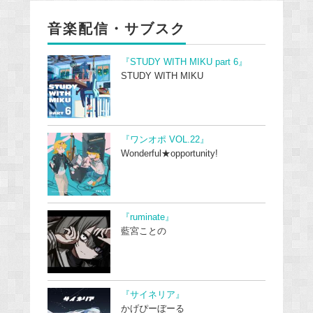
音楽配信・サブスク
『STUDY WITH MIKU part 6』
STUDY WITH MIKU
『ワンオポ VOL.22』
Wonderful★opportunity!
『ruminate』
藍宮ことの
『サイネリア』
かげぴーぼーる