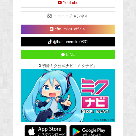
YouTube
ニコニコチャンネル
cfm_miku_official
@hatsunemiku0831
LINE
初音ミク公式ナビ「ミクナビ」