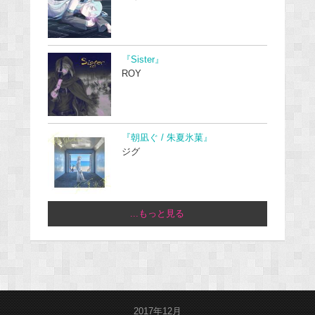
『Sister』
ROY
『朝凪ぐ / 朱夏氷菓』
ジグ
...もっと見る
2017年12月