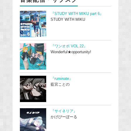
『STUDY WITH MIKU part 6』
STUDY WITH MIKU
『ワンオポ VOL.22』
Wonderful★opportunity!
『ruminate』
藍宮ことの
『サイネリア』
かげぴーぼーる