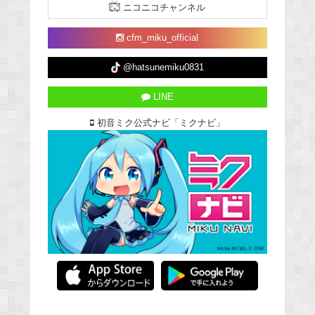
ニコニコチャンネル
cfm_miku_official
@hatsunemiku0831
LINE
初音ミク公式ナビ「ミクナビ」