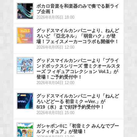
ボカロ音楽を和楽器のみで奏でる新ライ
ブ企画！
2026年8月05日 18:00
グッドスマイルカンパニーより、ねんど
ろいど 「亞北ネル」「弱音ハク」が登
場！フェイスメーカーコラボも開催中！
2026年8月05日 12:00
グッドスマイルカンパニーより「ブライ
ンドボックスシリーズ 雪ミクオールスタ
ーズ フィギュアコレクション Vol.1」が
登場！ご予約受付中！
2026年8月04日 12:00
グッドスマイルカンパニーより「ねんど
ろいどどーる 初音ミク ∞Ver.」が
8/19（水）まで好評予約受付中！
2026年8月03日 15:00
ガシャポン®に「初音ミク みんなでプー
ルフィギュア」が登場！