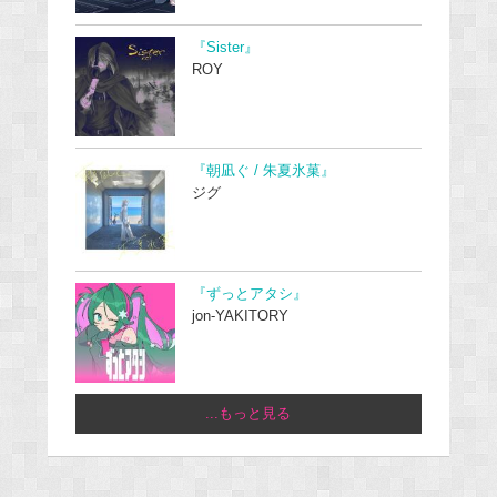
『Sister』
ROY
『朝凪ぐ / 朱夏氷菓』
ジグ
『ずっとアタシ』
jon-YAKITORY
...もっと見る