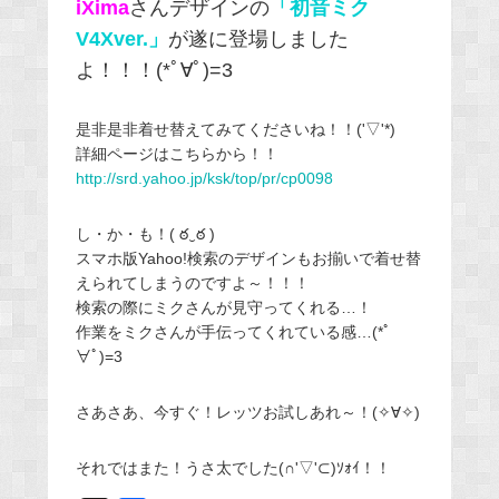
iXima
さんデザインの
「初音ミク
V4Xver.」
が遂に登場しました
よ！！！(*ﾟ∀ﾟ)=3
是非是非着せ替えてみてくださいね！！('▽'*)
詳細ページはこちらから！！
http://srd.yahoo.jp/ksk/top/pr/cp0098
し・か・も！( ఠ‿ఠ )
スマホ版Yahoo!検索のデザインもお揃いで着せ替
えられてしまうのですよ～！！！
検索の際にミクさんが見守ってくれる…！
作業をミクさんが手伝ってくれている感…(*ﾟ
∀ﾟ)=3
さあさあ、今すぐ！レッツお試しあれ～！(✧∀✧)
それではまた！うさ太でした(∩'▽'⊂)ｿｫｲ！！