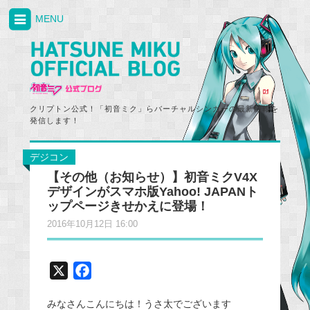
MENU
クリプトン公式！「初音ミク」らバーチャルシンガーの最新情報を
発信します！
デジコン
【その他（お知らせ）】初音ミクV4X
デザインがスマホ版Yahoo! JAPANト
ップページきせかえに登場！
2016年10月12日 16:00
X
F
a
みなさんこんにちは！うさ太でございます
c