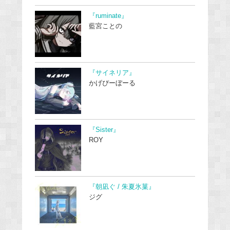
『ruminate』
藍宮ことの
『サイネリア』
かげぴーぼーる
『Sister』
ROY
『朝凪ぐ / 朱夏氷菓』
ジグ