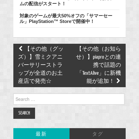
ムの配信がスタート！
対象のゲームが最大50%オフの「サマーセー
ル」PlayStation™ Storeで開催中！
Post
【その他（グッ
【その他（お知ら
navigation
ズ）】雪ミクアニ
せ）】piaproとの連
バーサリーストラ
携で話題の
ップが全道のお土
「TextAlive」に新機
産店で発売☆
能が追加！
Search
for:
最新
タグ