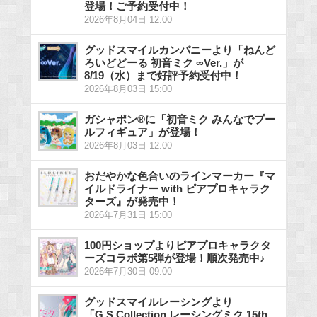
登場！ご予約受付中！
2026年8月04日 12:00
グッドスマイルカンパニーより「ねんど
ろいどどーる 初音ミク ∞Ver.」が
8/19（水）まで好評予約受付中！
2026年8月03日 15:00
ガシャポン®に「初音ミク みんなでプー
ルフィギュア」が登場！
2026年8月03日 12:00
おだやかな色合いのラインマーカー『マ
イルドライナー with ピアプロキャラク
ターズ』が発売中！
2026年7月31日 15:00
100円ショップよりピアプロキャラクタ
ーズコラボ第5弾が登場！順次発売中♪
2026年7月30日 09:00
グッドスマイルレーシングより
「G.S.Collection レーシングミク 15th