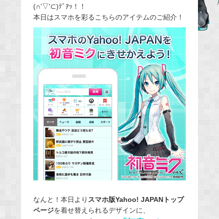
(∩'▽'⊂)ﾃﾞｱｯ！！
e
本日はスマホを彩るこちらのアイテムのご紹介！
b
o
o
k
なんと！本日より
スマホ版Yahoo! JAPANトップ
ページ
を着せ替えられるデザインに、