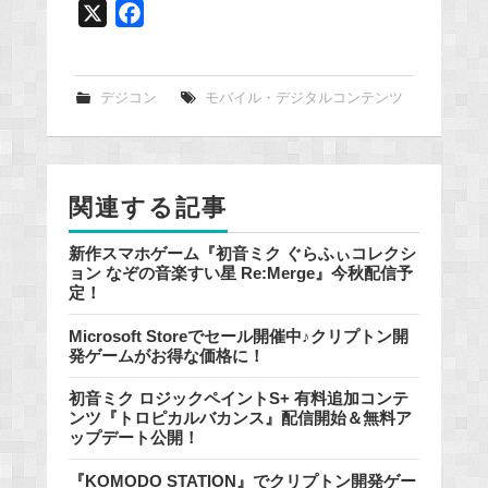
X
F
a
c
e
デジコン
モバイル・デジタルコンテンツ
b
o
o
関連する記事
k
新作スマホゲーム『初音ミク ぐらふぃコレクシ
ョン なぞの音楽すい星 Re:Merge』今秋配信予
定！
Microsoft Storeでセール開催中♪クリプトン開
発ゲームがお得な価格に！
初音ミク ロジックペイントS+ 有料追加コンテ
ンツ『トロピカルバカンス』配信開始＆無料ア
ップデート公開！
『KOMODO STATION』でクリプトン開発ゲー