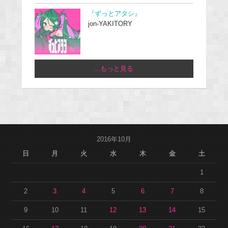
『ずっとアタシ』
jon-YAKITORY
...もっと見る
2016年10月
日
月
火
水
木
金
土
1
2
3
4
5
6
7
8
9
10
11
12
13
14
15