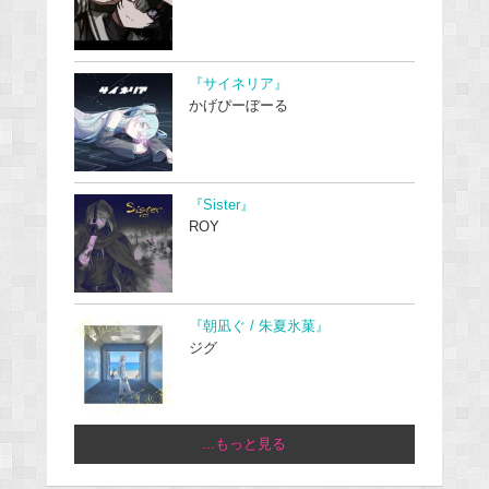
『サイネリア』
かげぴーぼーる
『Sister』
ROY
『朝凪ぐ / 朱夏氷菓』
ジグ
...もっと見る