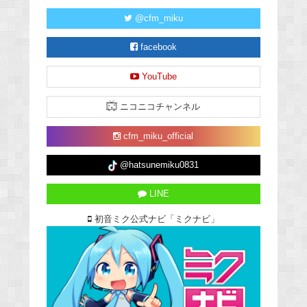
@cfm_miku
facebook
YouTube
ニコニコチャンネル
cfm_miku_official
@hatsunemiku0831
LINE
初音ミク公式ナビ「ミクナビ」