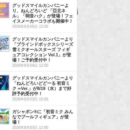
グッドスマイルカンパニーよ
り、ねんどろいど 「亞北ネ
ル」「弱音ハク」が登場！フェ
イスメーカーコラボも開催中！
2026年8月05日 12:00
グッドスマイルカンパニーより
「ブラインドボックスシリーズ
雪ミクオールスターズ フィギ
ュアコレクション Vol.1」が登
場！ご予約受付中！
2026年8月04日 12:00
グッドスマイルカンパニーより
「ねんどろいどどーる 初音ミ
ク ∞Ver.」が8/19（水）まで好
評予約受付中！
2026年8月03日 15:00
ガシャポン®に「初音ミク みん
なでプールフィギュア」が登
場！
2026年8月03日 12:00