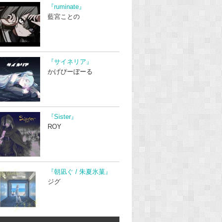
『ruminate』
藍宮ことの
『サイネリア』
かげぴーぼーる
『Sister』
ROY
『朝凪ぐ / 朱夏氷菓』
ジグ