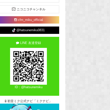
ニコニコチャンネル
cfm_miku_official
@hatsunemiku0831
LINE 友達登録
ID：@hatsunemiku
初音ミク公式ナビ「ミクナビ」