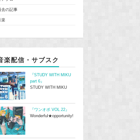
過去の記事
音楽
音楽配信・サブスク
『STUDY WITH MIKU
part 6』
STUDY WITH MIKU
『ワンオポ VOL.22』
Wonderful★opportunity!