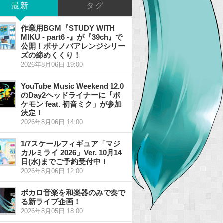
最新
タグ
作業用BGM『STUDY WITH
MIKU - part6 -』が『39ch』で
公開！ボサノバアレンジシリー
ズの締めくくり！
2026年8月06日 19:00
YouTube Music Weekend 12.0
のDay2ヘッドライナーに「ポ
ケモン feat. 初音ミク」が参加
決定！
2026年8月06日 14:00
1/7スケールフィギュア「マジ
カルミライ 2026」Ver. 10月14
日(水)までご予約受付中！
2026年8月06日 12:00
ボカロ音楽を和楽器のみで奏で
る新ライブ企画！
2026年8月05日 18:00