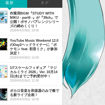
最新
タグ
作業用BGM『STUDY WITH
MIKU - part6 -』が『39ch』で
公開！ボサノバアレンジシリー
ズの締めくくり！
2026年8月06日 19:00
YouTube Music Weekend 12.0
のDay2ヘッドライナーに「ポ
ケモン feat. 初音ミク」が参加
決定！
2026年8月06日 14:00
1/7スケールフィギュア「マジ
カルミライ 2026」Ver. 10月14
日(水)までご予約受付中！
2026年8月06日 12:00
ボカロ音楽を和楽器のみで奏で
る新ライブ企画！
2026年8月05日 18:00