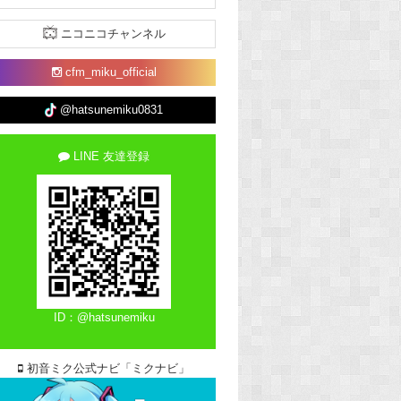
ニコニコチャンネル
cfm_miku_official
@hatsunemiku0831
LINE 友達登録
ID：@hatsunemiku
初音ミク公式ナビ「ミクナビ」