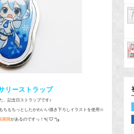
バーサリーストラップ
た、記念日ストラップです♪
もちもちっとしたかわいい描き下ろしイラストを使用☆
類展開
があるのですっ！٩(ˊᗜˋ*)و