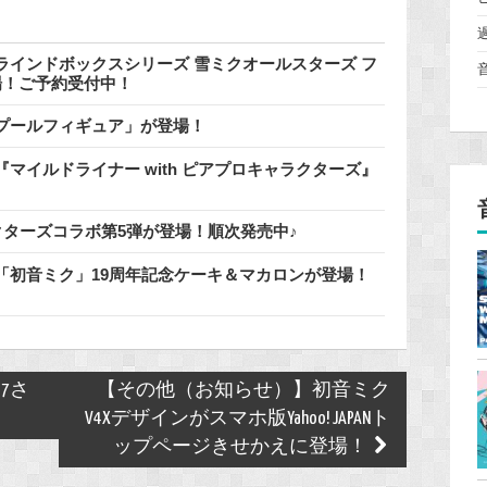
インドボックスシリーズ 雪ミクオールスターズ フ
登場！ご予約受付中！
でプールフィギュア」が登場！
マイルドライナー with ピアプロキャラクターズ』
クターズコラボ第5弾が登場！順次発売中♪
「初音ミク」19周年記念ケーキ＆マカロンが登場！
27さ
【その他（お知らせ）】初音ミク
V4Xデザインがスマホ版Yahoo! JAPANト
ップページきせかえに登場！