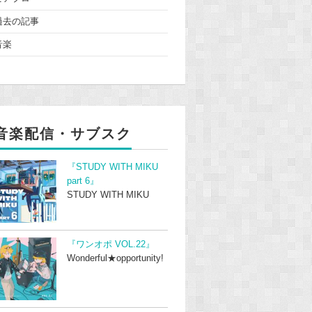
過去の記事
音楽
音楽配信・サブスク
『STUDY WITH MIKU
part 6』
STUDY WITH MIKU
『ワンオポ VOL.22』
Wonderful★opportunity!