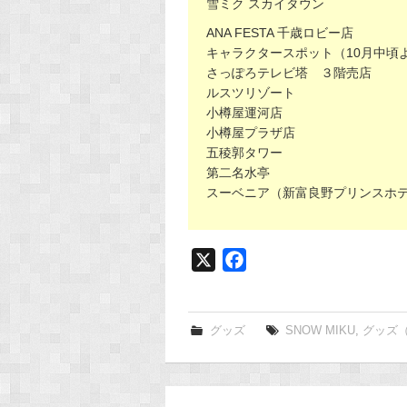
雪ミク スカイタウン
ANA FESTA 千歳ロビー店
キャラクタースポット（10月中頃
さっぽろテレビ塔 ３階売店
ルスツリゾート
小樽屋運河店
小樽屋プラザ店
五稜郭タワー
第二名水亭
スーベニア（新富良野プリンスホ
X
F
a
c
e
グッズ
SNOW MIKU
,
グッズ
b
o
o