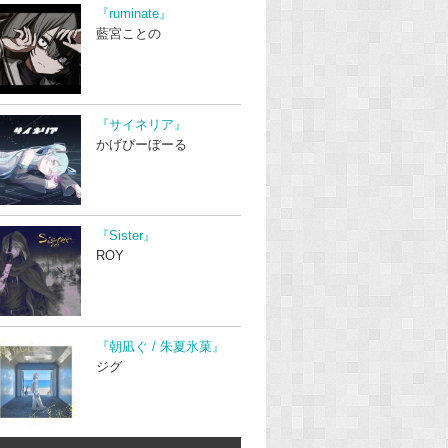
『ruminate』
藍宮ことの
『サイネリア』
かげぴーぼーる
『Sister』
ROY
『朝凪ぐ / 朱夏氷菓』
ジグ