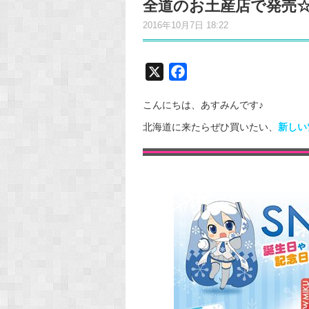
全道のお土産店で発売
2016年10月7日 18:22
X
F
a
こんにちは、あすみんです♪
c
e
北海道に来たらぜひ買いたい、
新しい
b
o
o
k