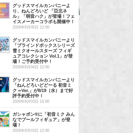
グッドスマイルカンパニーよ
り、ねんどろいど 「亞北ネ
ル」「弱音ハク」が登場！フェ
イスメーカーコラボも開催中！
2026年8月05日 12:00
グッドスマイルカンパニーより
「ブラインドボックスシリーズ
雪ミクオールスターズ フィギ
ュアコレクション Vol.1」が登
場！ご予約受付中！
2026年8月04日 12:00
グッドスマイルカンパニーより
「ねんどろいどどーる 初音ミ
ク ∞Ver.」が8/19（水）まで好
評予約受付中！
2026年8月03日 15:00
ガシャポン®に「初音ミク みん
なでプールフィギュア」が登
場！
2026年8月03日 12:00