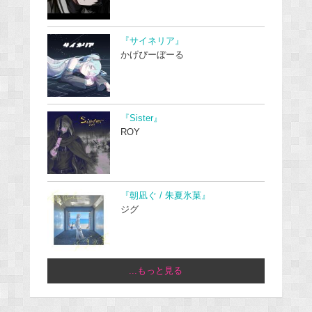
『サイネリア』
かげぴーぼーる
『Sister』
ROY
『朝凪ぐ / 朱夏氷菓』
ジグ
...もっと見る