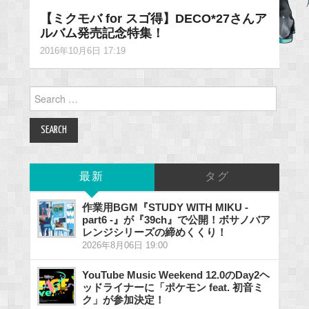
【ミクモバ for スゴ得】DECO*27さんア
ルバム発売記念特集！
2016年10月6日 17:19
Search
for:
最新
タグ
作業用BGM『STUDY WITH MIKU -
part6 -』が『39ch』で公開！ボサノバア
レンジシリーズの締めくくり！
2026年8月06日 19:00
YouTube Music Weekend 12.0のDay2ヘ
ッドライナーに「ポケモン feat. 初音ミ
ク」が参加決定！