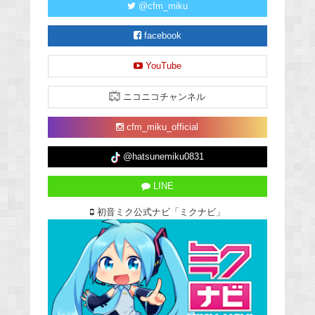
@cfm_miku
facebook
YouTube
ニコニコチャンネル
cfm_miku_official
@hatsunemiku0831
LINE
初音ミク公式ナビ「ミクナビ」