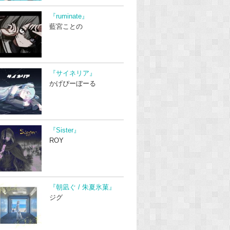
『ruminate』
藍宮ことの
『サイネリア』
かげぴーぼーる
『Sister』
ROY
『朝凪ぐ / 朱夏氷菓』
ジグ