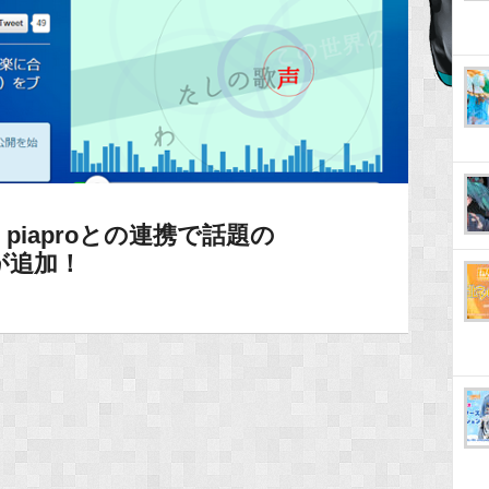
iaproとの連携で話題の
能が追加！