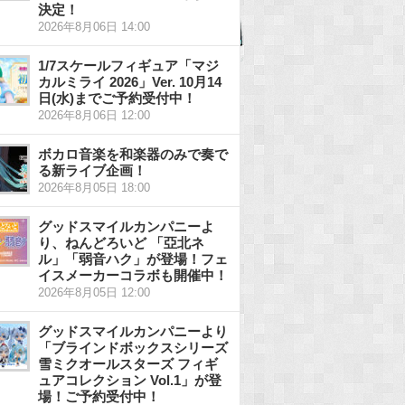
決定！
2026年8月06日 14:00
1/7スケールフィギュア「マジ
カルミライ 2026」Ver. 10月14
日(水)までご予約受付中！
2026年8月06日 12:00
ボカロ音楽を和楽器のみで奏で
る新ライブ企画！
2026年8月05日 18:00
グッドスマイルカンパニーよ
り、ねんどろいど 「亞北ネ
ル」「弱音ハク」が登場！フェ
イスメーカーコラボも開催中！
2026年8月05日 12:00
グッドスマイルカンパニーより
「ブラインドボックスシリーズ
雪ミクオールスターズ フィギ
ュアコレクション Vol.1」が登
場！ご予約受付中！