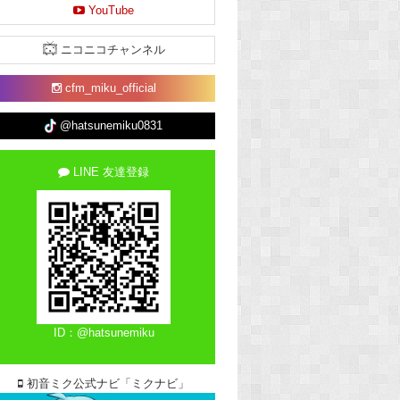
YouTube
ニコニコチャンネル
cfm_miku_official
@hatsunemiku0831
LINE 友達登録
ID：@hatsunemiku
初音ミク公式ナビ「ミクナビ」