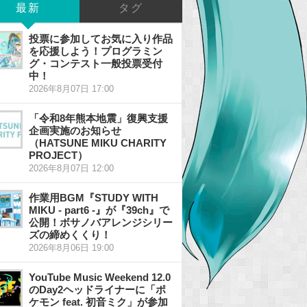
最新
タグ
投票に参加してお気に入り作品
を応援しよう！プログラミン
グ・コンテスト一般投票受付
中！
2026年8月07日 17:00
「令和8年熊本地震」復興支援
企画実施のお知らせ
（HATSUNE MIKU CHARITY
PROJECT）
2026年8月07日 12:00
作業用BGM『STUDY WITH
MIKU - part6 -』が『39ch』で
公開！ボサノバアレンジシリー
ズの締めくくり！
2026年8月06日 19:00
YouTube Music Weekend 12.0
のDay2ヘッドライナーに「ポ
ケモン feat. 初音ミク」が参加