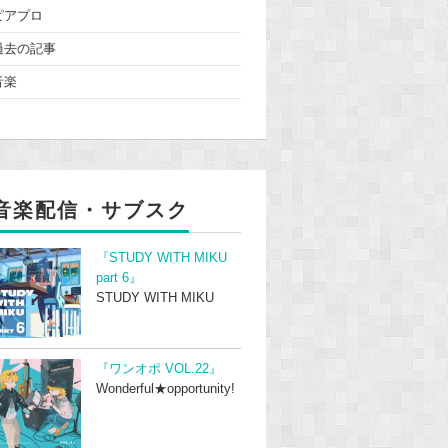
ピアプロ
過去の記事
音楽
音楽配信・サブスク
『STUDY WITH MIKU
part 6』
STUDY WITH MIKU
『ワンオポ VOL.22』
Wonderful★opportunity!