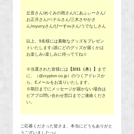
丘音さん/めぐみの雨さん/にあふぃーさん/
お正月さん/ベテルさん/三木さやかさ
ん/myurryさん/ぴーすvvさん/うでなしさん
以上、9名様には素敵なグッズをプレゼン
トいたします♪誰にどのグッズが届くかは
お楽しみ♪楽しみに待っててね☆
※当選された皆様には
【3/31（木）】
まで
に、（@crypton.co.jp）のつくアドレスか
ら、Eメールをお送りいたします。
※期日までにメッセージが届かない場合は
ピアプロ問い合わせ窓口までご連絡くださ
い。
ご応募くださった皆さま、本当にどうもありがと
うございましたっ♪