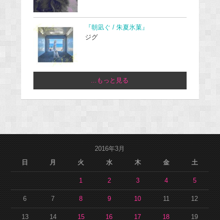
『朝凪ぐ / 朱夏氷菓』
ジグ
...もっと見る
2016年3月
日
月
火
水
木
金
土
1
2
3
4
5
6
7
8
9
10
11
12
13
14
15
16
17
18
19