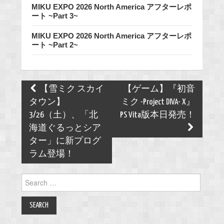
MIKU EXPO 2026 North America アフターレポ
ート ~Part 3~
MIKU EXPO 2026 North America アフターレポ
ート ~Part 2~
Post
【雪ミク スカイ
【ゲーム】『初音
navigation
タウン】
ミク -Project DIVA- X』
3/26（土）、「北
PS Vita版本日発売！
海道ぐるっとシア
ター」に新プログ
ラム登場！
Search
for: