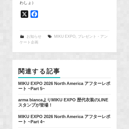
わしょ）
X
F
a
c
e
お知らせ
MIKU EXPO
,
プレゼント・アン
ケート企画
b
o
o
k
関連する記事
MIKU EXPO 2026 North America アフターレポ
ート ~Part 5~
arma biancaよりMIKU EXPO 歴代衣装のLINE
スタンプが登場！
MIKU EXPO 2026 North America アフターレポ
ート ~Part 4~