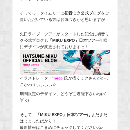
そしてっ！タイムリーに
初音ミク公式ブログ
をご
覧いただいている方はお気づきかと思いますが…
先日ライブ・ツアーがスタートした記念に初音ミ
ク公式ブログも
「MIKU EXPO」日本ツアー
仕様
にデザインが変更されておりますっ！
イラストレーター
“neco”
氏が描くミクさんがかっ
こかわうぃぃぃぃ☆
期間限定のデザイン、どうぞご堪能下さいね(oﾟ
∀`o)
そして！
「MIKU EXPO」日本ツアー
はまだまだ
はじまったばかり！
最新情報はこまめにチェックしてくださいね♪