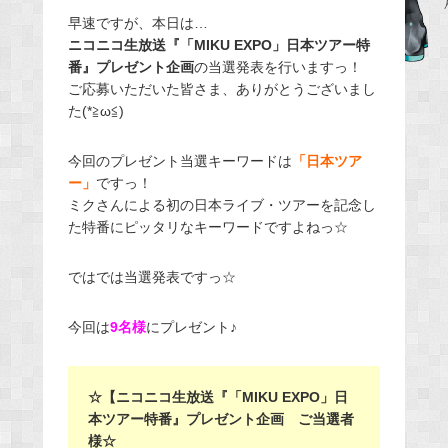
e
早速ですが、本日は…
ニコニコ生放送『「MIKU EXPO」日本ツアー特
b
番』プレゼント企画
の当選発表を行いますっ！
o
ご応募いただいた皆さま、ありがとうございまし
o
た(*≧ω≦)
k
今回のプレゼント当選キーワードは
「日本ツア
ー」
ですっ！
ミクさんによる初の日本ライブ・ツアーを記念し
た特番にピッタリなキーワードですよねっ☆
ではでは当選発表ですっ☆
今回は
9名様
にプレゼント♪
☆【ニコニコ生放送『「MIKU EXPO」日
本ツアー特番』プレゼント企画 ご当選者
様☆