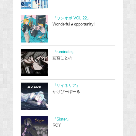
『ワンオポ VOL.22』
Wonderful★opportunity!
『ruminate』
藍宮ことの
『サイネリア』
かげぴーぼーる
『Sister』
ROY