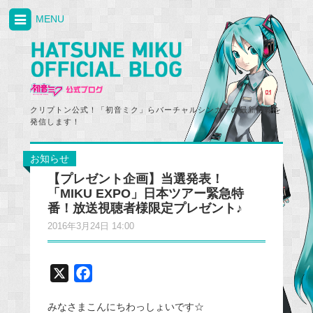
MENU
クリプトン公式！「初音ミク」らバーチャルシンガーの最新情報を
発信します！
お知らせ
【プレゼント企画】当選発表！
「MIKU EXPO」日本ツアー緊急特
番！放送視聴者様限定プレゼント♪
2016年3月24日 14:00
X
F
a
みなさまこんにちわっしょいです☆
c