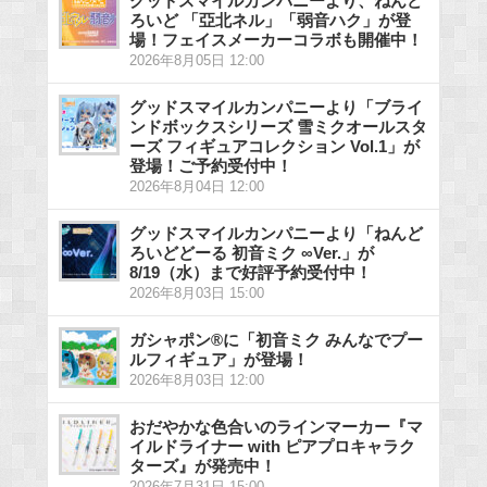
グッドスマイルカンパニーより、ねんど
ろいど 「亞北ネル」「弱音ハク」が登
場！フェイスメーカーコラボも開催中！
2026年8月05日 12:00
グッドスマイルカンパニーより「ブライ
ンドボックスシリーズ 雪ミクオールスタ
ーズ フィギュアコレクション Vol.1」が
登場！ご予約受付中！
2026年8月04日 12:00
グッドスマイルカンパニーより「ねんど
ろいどどーる 初音ミク ∞Ver.」が
8/19（水）まで好評予約受付中！
2026年8月03日 15:00
ガシャポン®に「初音ミク みんなでプー
ルフィギュア」が登場！
2026年8月03日 12:00
おだやかな色合いのラインマーカー『マ
イルドライナー with ピアプロキャラク
ターズ』が発売中！