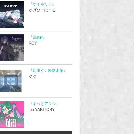
『サイネリア』
かげぴーぼーる
『Sister』
ROY
『朝凪ぐ / 朱夏氷菓』
ジグ
『ずっとアタシ』
jon-YAKITORY