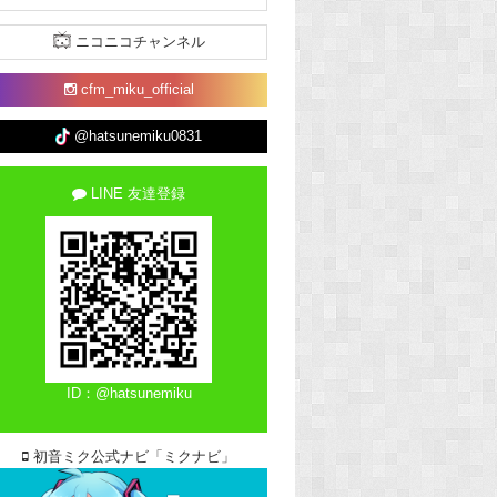
ニコニコチャンネル
cfm_miku_official
@hatsunemiku0831
LINE 友達登録
ID：@hatsunemiku
初音ミク公式ナビ「ミクナビ」