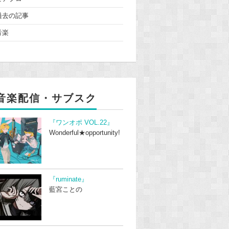
過去の記事
音楽
音楽配信・サブスク
『ワンオポ VOL.22』
Wonderful★opportunity!
『ruminate』
藍宮ことの