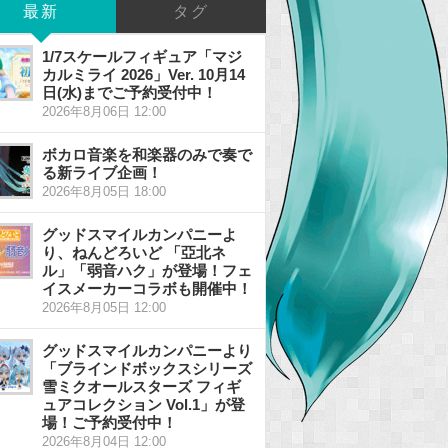
最新
タグ
1/7スケールフィギュア「マジ
カルミライ 2026」Ver. 10月14
日(水)までご予約受付中！
2026年8月06日 12:00
ボカロ音楽を和楽器のみで奏で
る新ライブ企画！
2026年8月05日 18:00
グッドスマイルカンパニーよ
り、ねんどろいど 「亞北ネ
ル」「弱音ハク」が登場！フェ
イスメーカーコラボも開催中！
2026年8月05日 12:00
グッドスマイルカンパニーより
「ブラインドボックスシリーズ
雪ミクオールスターズ フィギ
ュアコレクション Vol.1」が登
場！ご予約受付中！
2026年8月04日 12:00