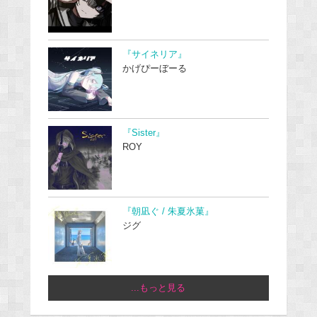
『サイネリア』
かげぴーぼーる
『Sister』
ROY
『朝凪ぐ / 朱夏氷菓』
ジグ
...もっと見る