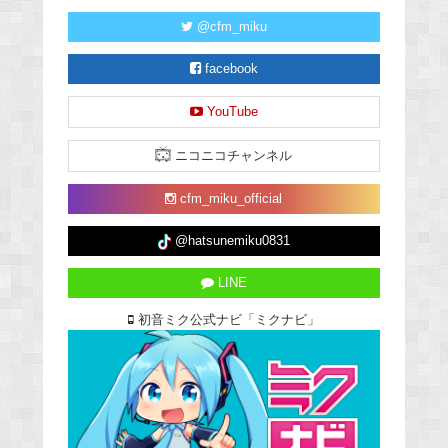
@cfm_miku
facebook
YouTube
ニコニコチャンネル
cfm_miku_official
@hatsunemiku0831
LINE
初音ミク公式ナビ「ミクナビ」