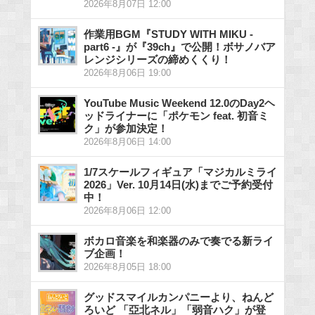
2026年8月07日 12:00
作業用BGM『STUDY WITH MIKU -
part6 -』が『39ch』で公開！ボサノバア
レンジシリーズの締めくくり！
2026年8月06日 19:00
YouTube Music Weekend 12.0のDay2ヘ
ッドライナーに「ポケモン feat. 初音ミ
ク」が参加決定！
2026年8月06日 14:00
1/7スケールフィギュア「マジカルミライ
2026」Ver. 10月14日(水)までご予約受付
中！
2026年8月06日 12:00
ボカロ音楽を和楽器のみで奏でる新ライ
ブ企画！
2026年8月05日 18:00
グッドスマイルカンパニーより、ねんど
ろいど 「亞北ネル」「弱音ハク」が登