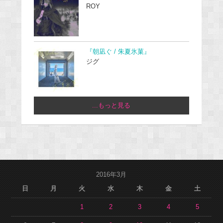
ROY
『朝凪ぐ / 朱夏氷菓』
ジグ
...もっと見る
2016年3月
日
月
火
水
木
金
土
1
2
3
4
5