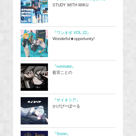
STUDY WITH MIKU
『ワンオポ VOL.22』
Wonderful★opportunity!
『ruminate』
藍宮ことの
『サイネリア』
かげぴーぼーる
『Sister』