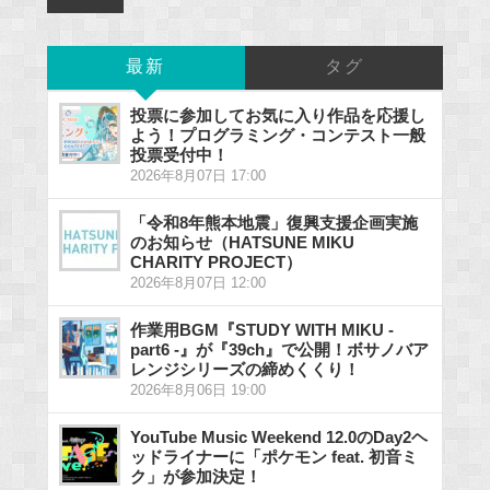
最新
タグ
投票に参加してお気に入り作品を応援し
よう！プログラミング・コンテスト一般
投票受付中！
2026年8月07日 17:00
「令和8年熊本地震」復興支援企画実施
のお知らせ（HATSUNE MIKU
CHARITY PROJECT）
2026年8月07日 12:00
作業用BGM『STUDY WITH MIKU -
part6 -』が『39ch』で公開！ボサノバア
レンジシリーズの締めくくり！
2026年8月06日 19:00
YouTube Music Weekend 12.0のDay2ヘ
ッドライナーに「ポケモン feat. 初音ミ
ク」が参加決定！