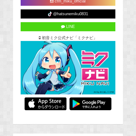
cfm_miku_official
@hatsunemiku0831
LINE
初音ミク公式ナビ「ミクナビ」