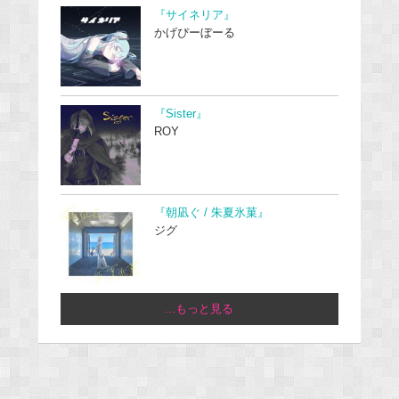
『サイネリア』
かげぴーぼーる
『Sister』
ROY
『朝凪ぐ / 朱夏氷菓』
ジグ
...もっと見る