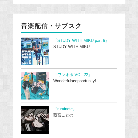
音楽配信・サブスク
『STUDY WITH MIKU part 6』
STUDY WITH MIKU
『ワンオポ VOL.22』
Wonderful★opportunity!
『ruminate』
藍宮ことの