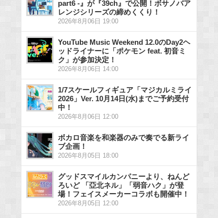
part6 -』が『39ch』で公開！ボサノバア
レンジシリーズの締めくくり！
2026年8月06日 19:00
YouTube Music Weekend 12.0のDay2ヘ
ッドライナーに「ポケモン feat. 初音ミ
ク」が参加決定！
2026年8月06日 14:00
1/7スケールフィギュア「マジカルミライ
2026」Ver. 10月14日(水)までご予約受付
中！
2026年8月06日 12:00
ボカロ音楽を和楽器のみで奏でる新ライ
ブ企画！
2026年8月05日 18:00
グッドスマイルカンパニーより、ねんど
ろいど 「亞北ネル」「弱音ハク」が登
場！フェイスメーカーコラボも開催中！
2026年8月05日 12:00